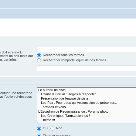
 doit être exclu.
Rechercher tous les termes
ement un des mots doit
s partielles.
Rechercher n’importe lequel de ces termes
fectuer une recherche.
s l’option ci-dessous
Oui
Non
Titres et messages