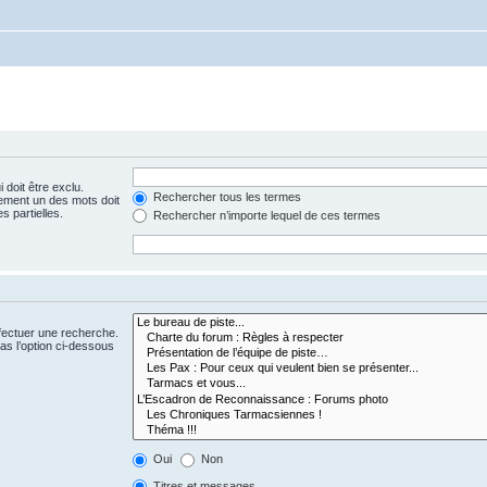
 doit être exclu.
Rechercher tous les termes
ement un des mots doit
s partielles.
Rechercher n’importe lequel de ces termes
fectuer une recherche.
s l’option ci-dessous
Oui
Non
Titres et messages