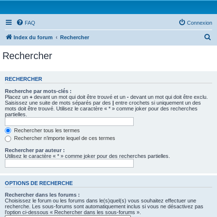
FAQ
Connexion
R
Index du forum
Rechercher
e
Rechercher
c
h
RECHERCHER
e
Recherche par mots-clés :
r
Placez un
+
devant un mot qui doit être trouvé et un
-
devant un mot qui doit être exclu.
Saisissez une suite de mots séparés par des
|
entre crochets si uniquement un des
c
mots doit être trouvé. Utilisez le caractère « * » comme joker pour des recherches
partielles.
h
e
Rechercher tous les termes
Rechercher n’importe lequel de ces termes
r
Rechercher par auteur :
Utilisez le caractère « * » comme joker pour des recherches partielles.
OPTIONS DE RECHERCHE
Rechercher dans les forums :
Choisissez le forum ou les forums dans le(s)quel(s) vous souhaitez effectuer une
recherche. Les sous-forums sont automatiquement inclus si vous ne désactivez pas
l’option ci-dessous « Rechercher dans les sous-forums ».