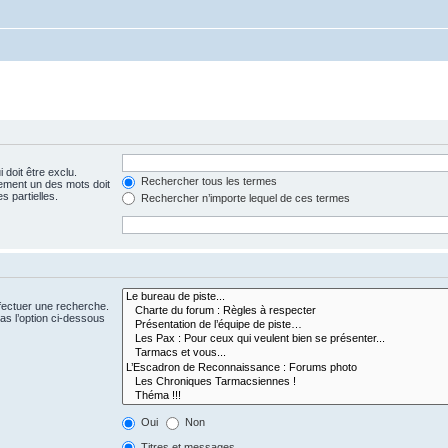
 doit être exclu.
Rechercher tous les termes
ement un des mots doit
s partielles.
Rechercher n’importe lequel de ces termes
fectuer une recherche.
s l’option ci-dessous
Oui
Non
Titres et messages