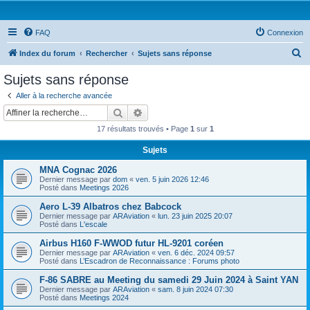
FAQ
Connexion
R
Index du forum
Rechercher
Sujets sans réponse
e
Sujets sans réponse
c
Aller à la recherche avancée
h
Rechercher
Recherche avancée
e
17 résultats trouvés • Page
1
sur
1
r
Sujets
c
MNA Cognac 2026
h
Dernier message par
dom
«
ven. 5 juin 2026 12:46
e
Posté dans
Meetings 2026
r
Aero L-39 Albatros chez Babcock
Dernier message par
ARAviation
«
lun. 23 juin 2025 20:07
Posté dans
L'escale
Airbus H160 F-WWOD futur HL-9201 coréen
Dernier message par
ARAviation
«
ven. 6 déc. 2024 09:57
Posté dans
L’Escadron de Reconnaissance : Forums photo
F-86 SABRE au Meeting du samedi 29 Juin 2024 à Saint YAN
Dernier message par
ARAviation
«
sam. 8 juin 2024 07:30
Posté dans
Meetings 2024