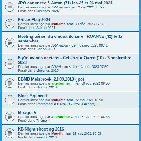
JPO annoncée à Autun (71) les 25 et 26 mai 2024
Dernier message par
ARAviation
«
jeu. 2 mai 2024 13:27
Posté dans
Meetings 2024
Frisan Flag 2024
Dernier message par
Maudit
«
sam. 30 déc. 2023 12:58
Posté dans
Saison 2024
Meeting aérien du cinquantenaire - ROANNE (42) le 17
septembre
Dernier message par
ARAviation
«
ven. 8 sept. 2023 09:41
Posté dans
Saison 2023
Fly'in avions anciens - Celles sur Ource (10) - 3 septembre
2023
Dernier message par
ARAviation
«
dim. 13 août 2023 07:59
Posté dans
Meetings 2023
EBMB Melsbroek, 21.09.2013 (jpo)
Dernier message par
afterburner
«
mer. 19 oct. 2022 08:06
Posté dans
Meeting 2013
Black Squaw II
Dernier message par
Maudit
«
sam. 22 mai 2021 16:50
Posté dans
L'aérothèque (Livre, BD, revue ect ect) ...
Mirage IV
Dernier message par
afterburner
«
mer. 21 avr. 2021 08:33
Posté dans
Théma !!!
KB Night shooting 2016
Dernier message par
Maudit
«
lun. 19 avr. 2021 18:33
Posté dans
meeting 2016