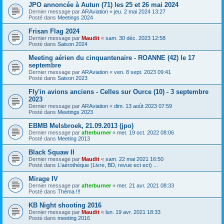
JPO annoncée à Autun (71) les 25 et 26 mai 2024
Dernier message par
ARAviation
«
jeu. 2 mai 2024 13:27
Posté dans
Meetings 2024
Frisan Flag 2024
Dernier message par
Maudit
«
sam. 30 déc. 2023 12:58
Posté dans
Saison 2024
Meeting aérien du cinquantenaire - ROANNE (42) le 17
septembre
Dernier message par
ARAviation
«
ven. 8 sept. 2023 09:41
Posté dans
Saison 2023
Fly'in avions anciens - Celles sur Ource (10) - 3 septembre
2023
Dernier message par
ARAviation
«
dim. 13 août 2023 07:59
Posté dans
Meetings 2023
EBMB Melsbroek, 21.09.2013 (jpo)
Dernier message par
afterburner
«
mer. 19 oct. 2022 08:06
Posté dans
Meeting 2013
Black Squaw II
Dernier message par
Maudit
«
sam. 22 mai 2021 16:50
Posté dans
L'aérothèque (Livre, BD, revue ect ect) ...
Mirage IV
Dernier message par
afterburner
«
mer. 21 avr. 2021 08:33
Posté dans
Théma !!!
KB Night shooting 2016
Dernier message par
Maudit
«
lun. 19 avr. 2021 18:33
Posté dans
meeting 2016