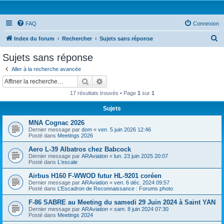
FAQ
Connexion
R
Index du forum
Rechercher
Sujets sans réponse
e
Sujets sans réponse
c
Aller à la recherche avancée
h
Rechercher
Recherche avancée
e
17 résultats trouvés • Page
1
sur
1
r
Sujets
c
MNA Cognac 2026
h
Dernier message par
dom
«
ven. 5 juin 2026 12:46
e
Posté dans
Meetings 2026
r
Aero L-39 Albatros chez Babcock
Dernier message par
ARAviation
«
lun. 23 juin 2025 20:07
Posté dans
L'escale
Airbus H160 F-WWOD futur HL-9201 coréen
Dernier message par
ARAviation
«
ven. 6 déc. 2024 09:57
Posté dans
L’Escadron de Reconnaissance : Forums photo
F-86 SABRE au Meeting du samedi 29 Juin 2024 à Saint YAN
Dernier message par
ARAviation
«
sam. 8 juin 2024 07:30
Posté dans
Meetings 2024