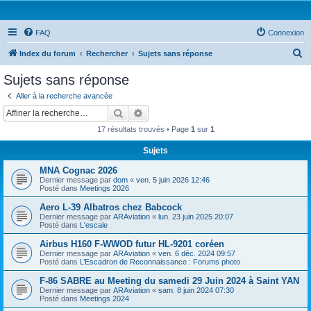
FAQ
Connexion
R
Index du forum
Rechercher
Sujets sans réponse
e
Sujets sans réponse
c
Aller à la recherche avancée
h
Rechercher
Recherche avancée
e
17 résultats trouvés • Page
1
sur
1
r
Sujets
c
MNA Cognac 2026
h
Dernier message par
dom
«
ven. 5 juin 2026 12:46
e
Posté dans
Meetings 2026
r
Aero L-39 Albatros chez Babcock
Dernier message par
ARAviation
«
lun. 23 juin 2025 20:07
Posté dans
L'escale
Airbus H160 F-WWOD futur HL-9201 coréen
Dernier message par
ARAviation
«
ven. 6 déc. 2024 09:57
Posté dans
L’Escadron de Reconnaissance : Forums photo
F-86 SABRE au Meeting du samedi 29 Juin 2024 à Saint YAN
Dernier message par
ARAviation
«
sam. 8 juin 2024 07:30
Posté dans
Meetings 2024