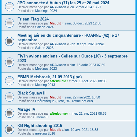
JPO annoncée à Autun (71) les 25 et 26 mai 2024
Dernier message par
ARAviation
«
jeu. 2 mai 2024 13:27
Posté dans
Meetings 2024
Frisan Flag 2024
Dernier message par
Maudit
«
sam. 30 déc. 2023 12:58
Posté dans
Saison 2024
Meeting aérien du cinquantenaire - ROANNE (42) le 17
septembre
Dernier message par
ARAviation
«
ven. 8 sept. 2023 09:41
Posté dans
Saison 2023
Fly'in avions anciens - Celles sur Ource (10) - 3 septembre
2023
Dernier message par
ARAviation
«
dim. 13 août 2023 07:59
Posté dans
Meetings 2023
EBMB Melsbroek, 21.09.2013 (jpo)
Dernier message par
afterburner
«
mer. 19 oct. 2022 08:06
Posté dans
Meeting 2013
Black Squaw II
Dernier message par
Maudit
«
sam. 22 mai 2021 16:50
Posté dans
L'aérothèque (Livre, BD, revue ect ect) ...
Mirage IV
Dernier message par
afterburner
«
mer. 21 avr. 2021 08:33
Posté dans
Théma !!!
KB Night shooting 2016
Dernier message par
Maudit
«
lun. 19 avr. 2021 18:33
Posté dans
meeting 2016