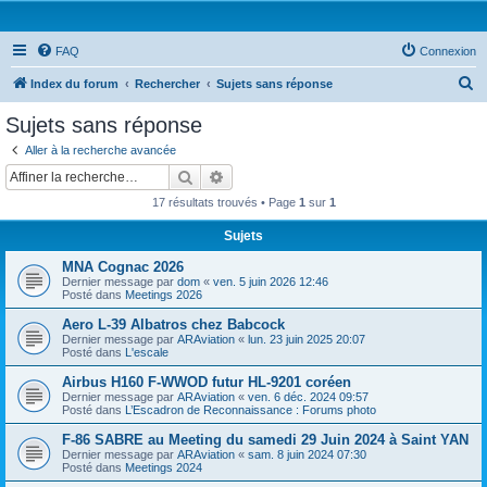
FAQ
Connexion
R
Index du forum
Rechercher
Sujets sans réponse
e
Sujets sans réponse
c
Aller à la recherche avancée
h
Rechercher
Recherche avancée
e
17 résultats trouvés • Page
1
sur
1
r
Sujets
c
MNA Cognac 2026
h
Dernier message par
dom
«
ven. 5 juin 2026 12:46
e
Posté dans
Meetings 2026
r
Aero L-39 Albatros chez Babcock
Dernier message par
ARAviation
«
lun. 23 juin 2025 20:07
Posté dans
L'escale
Airbus H160 F-WWOD futur HL-9201 coréen
Dernier message par
ARAviation
«
ven. 6 déc. 2024 09:57
Posté dans
L’Escadron de Reconnaissance : Forums photo
F-86 SABRE au Meeting du samedi 29 Juin 2024 à Saint YAN
Dernier message par
ARAviation
«
sam. 8 juin 2024 07:30
Posté dans
Meetings 2024