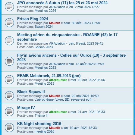
JPO annoncée à Autun (71) les 25 et 26 mai 2024
Dernier message par
ARAviation
«
jeu. 2 mai 2024 13:27
Posté dans
Meetings 2024
Frisan Flag 2024
Dernier message par
Maudit
«
sam. 30 déc. 2023 12:58
Posté dans
Saison 2024
Meeting aérien du cinquantenaire - ROANNE (42) le 17
septembre
Dernier message par
ARAviation
«
ven. 8 sept. 2023 09:41
Posté dans
Saison 2023
Fly'in avions anciens - Celles sur Ource (10) - 3 septembre
2023
Dernier message par
ARAviation
«
dim. 13 août 2023 07:59
Posté dans
Meetings 2023
EBMB Melsbroek, 21.09.2013 (jpo)
Dernier message par
afterburner
«
mer. 19 oct. 2022 08:06
Posté dans
Meeting 2013
Black Squaw II
Dernier message par
Maudit
«
sam. 22 mai 2021 16:50
Posté dans
L'aérothèque (Livre, BD, revue ect ect) ...
Mirage IV
Dernier message par
afterburner
«
mer. 21 avr. 2021 08:33
Posté dans
Théma !!!
KB Night shooting 2016
Dernier message par
Maudit
«
lun. 19 avr. 2021 18:33
Posté dans
meeting 2016