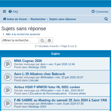
FAQ
Connexion
R
Index du forum
Rechercher
Sujets sans réponse
e
Sujets sans réponse
c
Aller à la recherche avancée
h
Rechercher
Recherche avancée
e
17 résultats trouvés • Page
1
sur
1
r
Sujets
c
MNA Cognac 2026
h
Dernier message par
dom
«
ven. 5 juin 2026 12:46
e
Posté dans
Meetings 2026
r
Aero L-39 Albatros chez Babcock
Dernier message par
ARAviation
«
lun. 23 juin 2025 20:07
Posté dans
L'escale
Airbus H160 F-WWOD futur HL-9201 coréen
Dernier message par
ARAviation
«
ven. 6 déc. 2024 09:57
Posté dans
L’Escadron de Reconnaissance : Forums photo
F-86 SABRE au Meeting du samedi 29 Juin 2024 à Saint YAN
Dernier message par
ARAviation
«
sam. 8 juin 2024 07:30
Posté dans
Meetings 2024