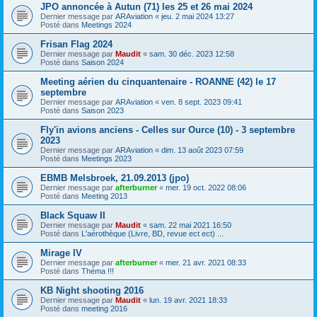
JPO annoncée à Autun (71) les 25 et 26 mai 2024
Dernier message par
ARAviation
«
jeu. 2 mai 2024 13:27
Posté dans
Meetings 2024
Frisan Flag 2024
Dernier message par
Maudit
«
sam. 30 déc. 2023 12:58
Posté dans
Saison 2024
Meeting aérien du cinquantenaire - ROANNE (42) le 17
septembre
Dernier message par
ARAviation
«
ven. 8 sept. 2023 09:41
Posté dans
Saison 2023
Fly'in avions anciens - Celles sur Ource (10) - 3 septembre
2023
Dernier message par
ARAviation
«
dim. 13 août 2023 07:59
Posté dans
Meetings 2023
EBMB Melsbroek, 21.09.2013 (jpo)
Dernier message par
afterburner
«
mer. 19 oct. 2022 08:06
Posté dans
Meeting 2013
Black Squaw II
Dernier message par
Maudit
«
sam. 22 mai 2021 16:50
Posté dans
L'aérothèque (Livre, BD, revue ect ect) ...
Mirage IV
Dernier message par
afterburner
«
mer. 21 avr. 2021 08:33
Posté dans
Théma !!!
KB Night shooting 2016
Dernier message par
Maudit
«
lun. 19 avr. 2021 18:33
Posté dans
meeting 2016