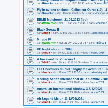
par
ARAviation
»
ven. 8 sept. 2023 09:41
» dans
Saison 202
Fly'in avions anciens - Celles sur Ource (10) - 
par
ARAviation
»
dim. 13 août 2023 07:59
» dans
Meetings 2
EBMB Melsbroek, 21.09.2013 (jpo)
par
afterburner
»
mer. 19 oct. 2022 08:06
» dans
Meeting 2
Black Squaw II
par
Maudit
»
sam. 22 mai 2021 16:50
» dans
L'aérothèque (L
Mirage IV
par
afterburner
»
mer. 21 avr. 2021 08:33
» dans
Théma !!!
KB Night shooting 2016
par
Maudit
»
lun. 19 avr. 2021 18:33
» dans
meeting 2016
A lire avant de s'inscrire !
par
T-BIRD
»
dim. 18 avr. 2021 20:09
» dans
Charte du foru
Les Chevaliers du ciel Tanguy et Laverdure : T
par
Maudit
»
dim. 18 avr. 2021 11:33
» dans
L'aérothèque (Li
Meeting Aérien International de la Somme 22/0
par
Maudit
»
dim. 18 avr. 2021 10:09
» dans
Saison 2021
Australian International Airshow 3-5/12/2021
par
Maudit
»
dim. 18 avr. 2021 10:02
» dans
Saison 2021
Air Legend Melun 11-12/09/2021
par
Maudit
»
dim. 18 avr. 2021 09:53
» dans
Saison 2021