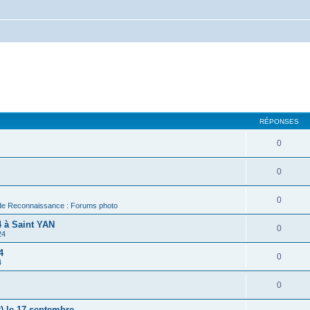
RÉPONSES
0
0
0
de Reconnaissance : Forums photo
 à Saint YAN
0
24
4
0
4
0
) le 17 septembre