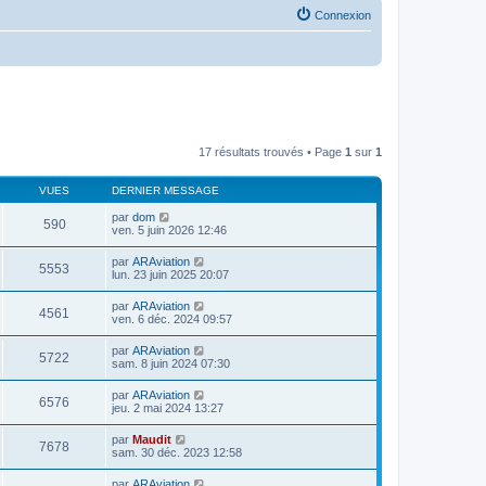
Connexion
17 résultats trouvés • Page
1
sur
1
VUES
DERNIER MESSAGE
par
dom
590
ven. 5 juin 2026 12:46
par
ARAviation
5553
lun. 23 juin 2025 20:07
par
ARAviation
4561
ven. 6 déc. 2024 09:57
par
ARAviation
5722
sam. 8 juin 2024 07:30
par
ARAviation
6576
jeu. 2 mai 2024 13:27
par
Maudit
7678
sam. 30 déc. 2023 12:58
par
ARAviation