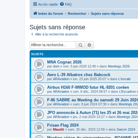
Accès rapide
FAQ
Index du forum
Rechercher
Sujets sans réponse
Sujets sans réponse
Aller à la recherche avancée
Rechercher
Recherche avancée
SUJETS
MNA Cognac 2026
par
dom
»
ven. 5 juin 2026 12:46
» dans
Meetings 2026
Aero L-39 Albatros chez Babcock
par
ARAviation
»
lun. 23 juin 2025 20:07
» dans
L'escale
Airbus H160 F-WWOD futur HL-9201 coréen
par
ARAviation
»
ven. 6 déc. 2024 09:57
» dans
L’Escadron 
F-86 SABRE au Meeting du samedi 29 Juin 2024
par
ARAviation
»
sam. 8 juin 2024 07:30
» dans
Meetings 20
JPO annoncée à Autun (71) les 25 et 26 mai 202
par
ARAviation
»
jeu. 2 mai 2024 13:27
» dans
Meetings 202
Frisan Flag 2024
par
Maudit
»
sam. 30 déc. 2023 12:58
» dans
Saison 2024
Meeting aérien du cinquantenaire - ROANNE (42