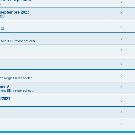
0
3
3 septembre 2023
0
023
0
013
0
ivre, BD, revue ect ect) ...
0
0
0
m : Règles à respecter
ome 9
0
vre, BD, revue ect ect) ...
8/2021
0
0
0