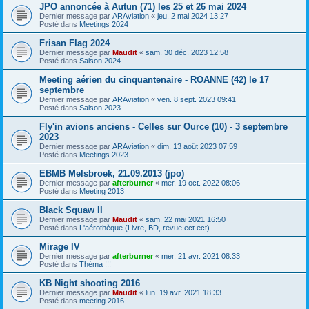
JPO annoncée à Autun (71) les 25 et 26 mai 2024
Dernier message par
ARAviation
«
jeu. 2 mai 2024 13:27
Posté dans
Meetings 2024
Frisan Flag 2024
Dernier message par
Maudit
«
sam. 30 déc. 2023 12:58
Posté dans
Saison 2024
Meeting aérien du cinquantenaire - ROANNE (42) le 17
septembre
Dernier message par
ARAviation
«
ven. 8 sept. 2023 09:41
Posté dans
Saison 2023
Fly'in avions anciens - Celles sur Ource (10) - 3 septembre
2023
Dernier message par
ARAviation
«
dim. 13 août 2023 07:59
Posté dans
Meetings 2023
EBMB Melsbroek, 21.09.2013 (jpo)
Dernier message par
afterburner
«
mer. 19 oct. 2022 08:06
Posté dans
Meeting 2013
Black Squaw II
Dernier message par
Maudit
«
sam. 22 mai 2021 16:50
Posté dans
L'aérothèque (Livre, BD, revue ect ect) ...
Mirage IV
Dernier message par
afterburner
«
mer. 21 avr. 2021 08:33
Posté dans
Théma !!!
KB Night shooting 2016
Dernier message par
Maudit
«
lun. 19 avr. 2021 18:33
Posté dans
meeting 2016