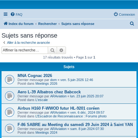
FAQ
Connexion
R
Index du forum
Rechercher
Sujets sans réponse
e
Sujets sans réponse
c
Aller à la recherche avancée
h
Rechercher
Recherche avancée
e
17 résultats trouvés • Page
1
sur
1
r
Sujets
c
MNA Cognac 2026
h
Dernier message par
dom
«
ven. 5 juin 2026 12:46
e
Posté dans
Meetings 2026
r
Aero L-39 Albatros chez Babcock
Dernier message par
ARAviation
«
lun. 23 juin 2025 20:07
Posté dans
L'escale
Airbus H160 F-WWOD futur HL-9201 coréen
Dernier message par
ARAviation
«
ven. 6 déc. 2024 09:57
Posté dans
L’Escadron de Reconnaissance : Forums photo
F-86 SABRE au Meeting du samedi 29 Juin 2024 à Saint YAN
Dernier message par
ARAviation
«
sam. 8 juin 2024 07:30
Posté dans
Meetings 2024