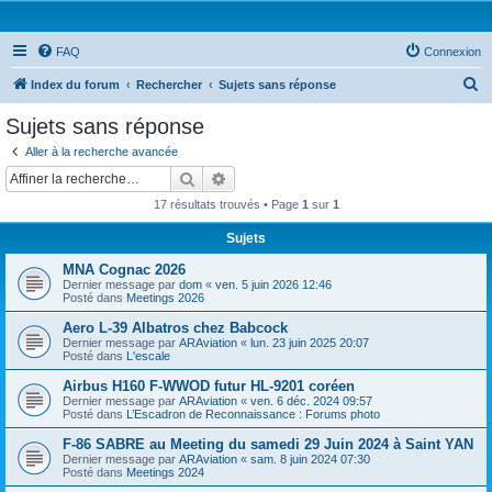
FAQ
Connexion
R
Index du forum
Rechercher
Sujets sans réponse
e
Sujets sans réponse
c
Aller à la recherche avancée
h
Rechercher
Recherche avancée
e
17 résultats trouvés • Page
1
sur
1
r
Sujets
c
MNA Cognac 2026
h
Dernier message par
dom
«
ven. 5 juin 2026 12:46
e
Posté dans
Meetings 2026
r
Aero L-39 Albatros chez Babcock
Dernier message par
ARAviation
«
lun. 23 juin 2025 20:07
Posté dans
L'escale
Airbus H160 F-WWOD futur HL-9201 coréen
Dernier message par
ARAviation
«
ven. 6 déc. 2024 09:57
Posté dans
L’Escadron de Reconnaissance : Forums photo
F-86 SABRE au Meeting du samedi 29 Juin 2024 à Saint YAN
Dernier message par
ARAviation
«
sam. 8 juin 2024 07:30
Posté dans
Meetings 2024