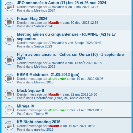
JPO annoncée à Autun (71) les 25 et 26 mai 2024
Dernier message par
ARAviation
«
jeu. 2 mai 2024 13:27
Posté dans
Meetings 2024
Frisan Flag 2024
Dernier message par
Maudit
«
sam. 30 déc. 2023 12:58
Posté dans
Saison 2024
Meeting aérien du cinquantenaire - ROANNE (42) le 17
septembre
Dernier message par
ARAviation
«
ven. 8 sept. 2023 09:41
Posté dans
Saison 2023
Fly'in avions anciens - Celles sur Ource (10) - 3 septembre
2023
Dernier message par
ARAviation
«
dim. 13 août 2023 07:59
Posté dans
Meetings 2023
EBMB Melsbroek, 21.09.2013 (jpo)
Dernier message par
afterburner
«
mer. 19 oct. 2022 08:06
Posté dans
Meeting 2013
Black Squaw II
Dernier message par
Maudit
«
sam. 22 mai 2021 16:50
Posté dans
L'aérothèque (Livre, BD, revue ect ect) ...
Mirage IV
Dernier message par
afterburner
«
mer. 21 avr. 2021 08:33
Posté dans
Théma !!!
KB Night shooting 2016
Dernier message par
Maudit
«
lun. 19 avr. 2021 18:33
Posté dans
meeting 2016