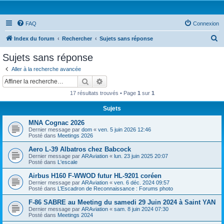
FAQ
Connexion
R
Index du forum
Rechercher
Sujets sans réponse
e
Sujets sans réponse
c
Aller à la recherche avancée
h
Rechercher
Recherche avancée
e
17 résultats trouvés • Page
1
sur
1
r
Sujets
c
MNA Cognac 2026
h
Dernier message par
dom
«
ven. 5 juin 2026 12:46
e
Posté dans
Meetings 2026
r
Aero L-39 Albatros chez Babcock
Dernier message par
ARAviation
«
lun. 23 juin 2025 20:07
Posté dans
L'escale
Airbus H160 F-WWOD futur HL-9201 coréen
Dernier message par
ARAviation
«
ven. 6 déc. 2024 09:57
Posté dans
L’Escadron de Reconnaissance : Forums photo
F-86 SABRE au Meeting du samedi 29 Juin 2024 à Saint YAN
Dernier message par
ARAviation
«
sam. 8 juin 2024 07:30
Posté dans
Meetings 2024