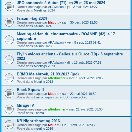
JPO annoncée à Autun (71) les 25 et 26 mai 2024
Dernier message par
ARAviation
«
jeu. 2 mai 2024 13:27
Posté dans
Meetings 2024
Frisan Flag 2024
Dernier message par
Maudit
«
sam. 30 déc. 2023 12:58
Posté dans
Saison 2024
Meeting aérien du cinquantenaire - ROANNE (42) le 17
septembre
Dernier message par
ARAviation
«
ven. 8 sept. 2023 09:41
Posté dans
Saison 2023
Fly'in avions anciens - Celles sur Ource (10) - 3 septembre
2023
Dernier message par
ARAviation
«
dim. 13 août 2023 07:59
Posté dans
Meetings 2023
EBMB Melsbroek, 21.09.2013 (jpo)
Dernier message par
afterburner
«
mer. 19 oct. 2022 08:06
Posté dans
Meeting 2013
Black Squaw II
Dernier message par
Maudit
«
sam. 22 mai 2021 16:50
Posté dans
L'aérothèque (Livre, BD, revue ect ect) ...
Mirage IV
Dernier message par
afterburner
«
mer. 21 avr. 2021 08:33
Posté dans
Théma !!!
KB Night shooting 2016
Dernier message par
Maudit
«
lun. 19 avr. 2021 18:33
Posté dans
meeting 2016