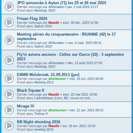
JPO annoncée à Autun (71) les 25 et 26 mai 2024
Dernier message par
ARAviation
«
jeu. 2 mai 2024 13:27
Posté dans
Meetings 2024
Frisan Flag 2024
Dernier message par
Maudit
«
sam. 30 déc. 2023 12:58
Posté dans
Saison 2024
Meeting aérien du cinquantenaire - ROANNE (42) le 17
septembre
Dernier message par
ARAviation
«
ven. 8 sept. 2023 09:41
Posté dans
Saison 2023
Fly'in avions anciens - Celles sur Ource (10) - 3 septembre
2023
Dernier message par
ARAviation
«
dim. 13 août 2023 07:59
Posté dans
Meetings 2023
EBMB Melsbroek, 21.09.2013 (jpo)
Dernier message par
afterburner
«
mer. 19 oct. 2022 08:06
Posté dans
Meeting 2013
Black Squaw II
Dernier message par
Maudit
«
sam. 22 mai 2021 16:50
Posté dans
L'aérothèque (Livre, BD, revue ect ect) ...
Mirage IV
Dernier message par
afterburner
«
mer. 21 avr. 2021 08:33
Posté dans
Théma !!!
KB Night shooting 2016
Dernier message par
Maudit
«
lun. 19 avr. 2021 18:33
Posté dans
meeting 2016