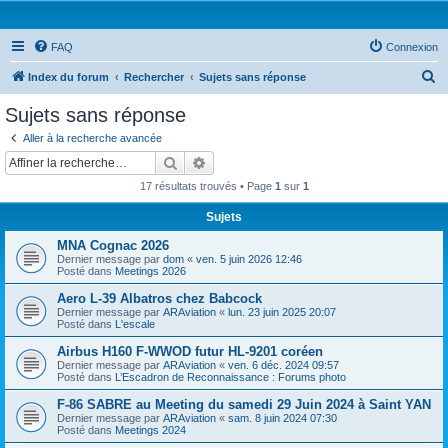
FAQ
Connexion
R
Index du forum
Rechercher
Sujets sans réponse
e
Sujets sans réponse
c
Aller à la recherche avancée
h
Rechercher
Recherche avancée
e
17 résultats trouvés • Page
1
sur
1
r
Sujets
c
MNA Cognac 2026
h
Dernier message par
dom
«
ven. 5 juin 2026 12:46
e
Posté dans
Meetings 2026
r
Aero L-39 Albatros chez Babcock
Dernier message par
ARAviation
«
lun. 23 juin 2025 20:07
Posté dans
L'escale
Airbus H160 F-WWOD futur HL-9201 coréen
Dernier message par
ARAviation
«
ven. 6 déc. 2024 09:57
Posté dans
L’Escadron de Reconnaissance : Forums photo
F-86 SABRE au Meeting du samedi 29 Juin 2024 à Saint YAN
Dernier message par
ARAviation
«
sam. 8 juin 2024 07:30
Posté dans
Meetings 2024