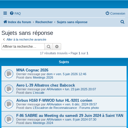
FAQ
Connexion
R
Index du forum
Rechercher
Sujets sans réponse
e
Sujets sans réponse
c
Aller à la recherche avancée
h
Rechercher
Recherche avancée
e
17 résultats trouvés • Page
1
sur
1
r
Sujets
c
MNA Cognac 2026
h
Dernier message par
dom
«
ven. 5 juin 2026 12:46
e
Posté dans
Meetings 2026
r
Aero L-39 Albatros chez Babcock
Dernier message par
ARAviation
«
lun. 23 juin 2025 20:07
Posté dans
L'escale
Airbus H160 F-WWOD futur HL-9201 coréen
Dernier message par
ARAviation
«
ven. 6 déc. 2024 09:57
Posté dans
L’Escadron de Reconnaissance : Forums photo
F-86 SABRE au Meeting du samedi 29 Juin 2024 à Saint YAN
Dernier message par
ARAviation
«
sam. 8 juin 2024 07:30
Posté dans
Meetings 2024