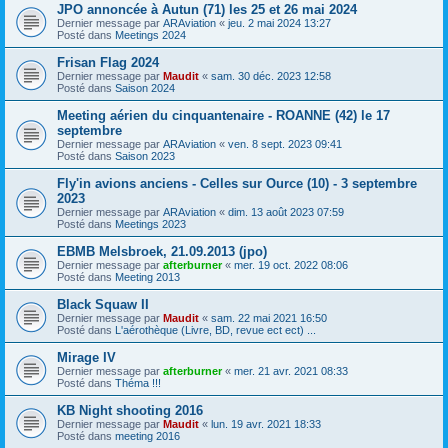
JPO annoncée à Autun (71) les 25 et 26 mai 2024
Dernier message par
ARAviation
«
jeu. 2 mai 2024 13:27
Posté dans
Meetings 2024
Frisan Flag 2024
Dernier message par
Maudit
«
sam. 30 déc. 2023 12:58
Posté dans
Saison 2024
Meeting aérien du cinquantenaire - ROANNE (42) le 17
septembre
Dernier message par
ARAviation
«
ven. 8 sept. 2023 09:41
Posté dans
Saison 2023
Fly'in avions anciens - Celles sur Ource (10) - 3 septembre
2023
Dernier message par
ARAviation
«
dim. 13 août 2023 07:59
Posté dans
Meetings 2023
EBMB Melsbroek, 21.09.2013 (jpo)
Dernier message par
afterburner
«
mer. 19 oct. 2022 08:06
Posté dans
Meeting 2013
Black Squaw II
Dernier message par
Maudit
«
sam. 22 mai 2021 16:50
Posté dans
L'aérothèque (Livre, BD, revue ect ect) ...
Mirage IV
Dernier message par
afterburner
«
mer. 21 avr. 2021 08:33
Posté dans
Théma !!!
KB Night shooting 2016
Dernier message par
Maudit
«
lun. 19 avr. 2021 18:33
Posté dans
meeting 2016