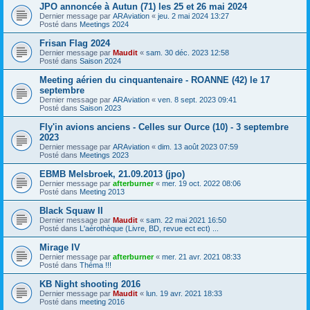
JPO annoncée à Autun (71) les 25 et 26 mai 2024
Dernier message par
ARAviation
«
jeu. 2 mai 2024 13:27
Posté dans
Meetings 2024
Frisan Flag 2024
Dernier message par
Maudit
«
sam. 30 déc. 2023 12:58
Posté dans
Saison 2024
Meeting aérien du cinquantenaire - ROANNE (42) le 17
septembre
Dernier message par
ARAviation
«
ven. 8 sept. 2023 09:41
Posté dans
Saison 2023
Fly'in avions anciens - Celles sur Ource (10) - 3 septembre
2023
Dernier message par
ARAviation
«
dim. 13 août 2023 07:59
Posté dans
Meetings 2023
EBMB Melsbroek, 21.09.2013 (jpo)
Dernier message par
afterburner
«
mer. 19 oct. 2022 08:06
Posté dans
Meeting 2013
Black Squaw II
Dernier message par
Maudit
«
sam. 22 mai 2021 16:50
Posté dans
L'aérothèque (Livre, BD, revue ect ect) ...
Mirage IV
Dernier message par
afterburner
«
mer. 21 avr. 2021 08:33
Posté dans
Théma !!!
KB Night shooting 2016
Dernier message par
Maudit
«
lun. 19 avr. 2021 18:33
Posté dans
meeting 2016