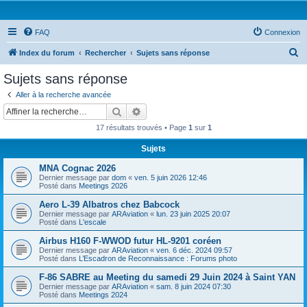
FAQ
Connexion
R
Index du forum
Rechercher
Sujets sans réponse
e
Sujets sans réponse
c
Aller à la recherche avancée
h
Rechercher
Recherche avancée
e
17 résultats trouvés • Page
1
sur
1
r
Sujets
c
MNA Cognac 2026
h
Dernier message par
dom
«
ven. 5 juin 2026 12:46
e
Posté dans
Meetings 2026
r
Aero L-39 Albatros chez Babcock
Dernier message par
ARAviation
«
lun. 23 juin 2025 20:07
Posté dans
L'escale
Airbus H160 F-WWOD futur HL-9201 coréen
Dernier message par
ARAviation
«
ven. 6 déc. 2024 09:57
Posté dans
L’Escadron de Reconnaissance : Forums photo
F-86 SABRE au Meeting du samedi 29 Juin 2024 à Saint YAN
Dernier message par
ARAviation
«
sam. 8 juin 2024 07:30
Posté dans
Meetings 2024