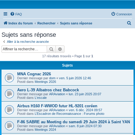
FAQ
Connexion
R
Index du forum
Rechercher
Sujets sans réponse
e
Sujets sans réponse
c
Aller à la recherche avancée
h
Rechercher
Recherche avancée
e
17 résultats trouvés • Page
1
sur
1
r
Sujets
c
MNA Cognac 2026
h
Dernier message par
dom
«
ven. 5 juin 2026 12:46
e
Posté dans
Meetings 2026
r
Aero L-39 Albatros chez Babcock
Dernier message par
ARAviation
«
lun. 23 juin 2025 20:07
Posté dans
L'escale
Airbus H160 F-WWOD futur HL-9201 coréen
Dernier message par
ARAviation
«
ven. 6 déc. 2024 09:57
Posté dans
L’Escadron de Reconnaissance : Forums photo
F-86 SABRE au Meeting du samedi 29 Juin 2024 à Saint YAN
Dernier message par
ARAviation
«
sam. 8 juin 2024 07:30
Posté dans
Meetings 2024