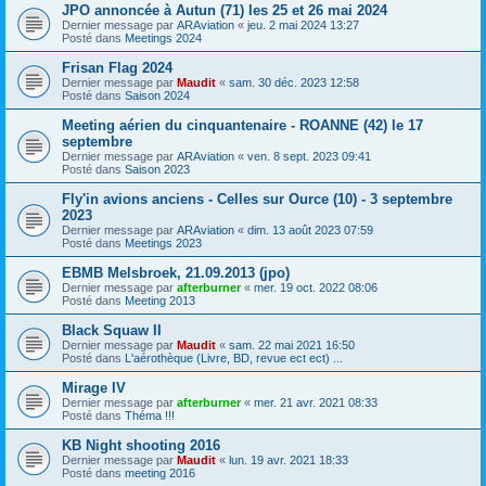
JPO annoncée à Autun (71) les 25 et 26 mai 2024
Dernier message par
ARAviation
«
jeu. 2 mai 2024 13:27
Posté dans
Meetings 2024
Frisan Flag 2024
Dernier message par
Maudit
«
sam. 30 déc. 2023 12:58
Posté dans
Saison 2024
Meeting aérien du cinquantenaire - ROANNE (42) le 17
septembre
Dernier message par
ARAviation
«
ven. 8 sept. 2023 09:41
Posté dans
Saison 2023
Fly'in avions anciens - Celles sur Ource (10) - 3 septembre
2023
Dernier message par
ARAviation
«
dim. 13 août 2023 07:59
Posté dans
Meetings 2023
EBMB Melsbroek, 21.09.2013 (jpo)
Dernier message par
afterburner
«
mer. 19 oct. 2022 08:06
Posté dans
Meeting 2013
Black Squaw II
Dernier message par
Maudit
«
sam. 22 mai 2021 16:50
Posté dans
L'aérothèque (Livre, BD, revue ect ect) ...
Mirage IV
Dernier message par
afterburner
«
mer. 21 avr. 2021 08:33
Posté dans
Théma !!!
KB Night shooting 2016
Dernier message par
Maudit
«
lun. 19 avr. 2021 18:33
Posté dans
meeting 2016