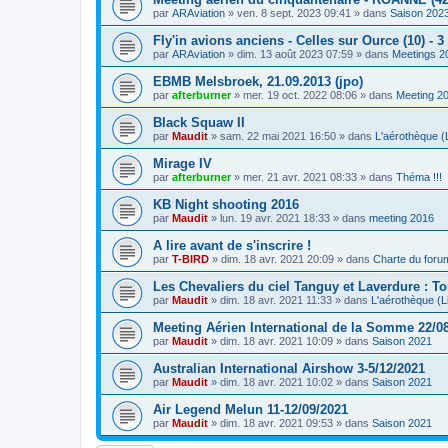
par
ARAviation
»
ven. 8 sept. 2023 09:41
» dans
Saison 202
Fly'in avions anciens - Celles sur Ource (10) - 
par
ARAviation
»
dim. 13 août 2023 07:59
» dans
Meetings 2
EBMB Melsbroek, 21.09.2013 (jpo)
par
afterburner
»
mer. 19 oct. 2022 08:06
» dans
Meeting 2
Black Squaw II
par
Maudit
»
sam. 22 mai 2021 16:50
» dans
L'aérothèque (L
Mirage IV
par
afterburner
»
mer. 21 avr. 2021 08:33
» dans
Théma !!!
KB Night shooting 2016
par
Maudit
»
lun. 19 avr. 2021 18:33
» dans
meeting 2016
A lire avant de s'inscrire !
par
T-BIRD
»
dim. 18 avr. 2021 20:09
» dans
Charte du foru
Les Chevaliers du ciel Tanguy et Laverdure : T
par
Maudit
»
dim. 18 avr. 2021 11:33
» dans
L'aérothèque (Li
Meeting Aérien International de la Somme 22/0
par
Maudit
»
dim. 18 avr. 2021 10:09
» dans
Saison 2021
Australian International Airshow 3-5/12/2021
par
Maudit
»
dim. 18 avr. 2021 10:02
» dans
Saison 2021
Air Legend Melun 11-12/09/2021
par
Maudit
»
dim. 18 avr. 2021 09:53
» dans
Saison 2021