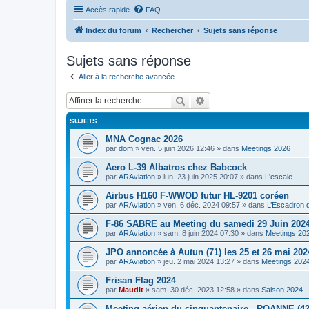
Accès rapide
FAQ
Index du forum
Rechercher
Sujets sans réponse
Sujets sans réponse
Aller à la recherche avancée
Rechercher
Recherche avancée
SUJETS
MNA Cognac 2026
par
dom
»
ven. 5 juin 2026 12:46
» dans
Meetings 2026
Aero L-39 Albatros chez Babcock
par
ARAviation
»
lun. 23 juin 2025 20:07
» dans
L'escale
Airbus H160 F-WWOD futur HL-9201 coréen
par
ARAviation
»
ven. 6 déc. 2024 09:57
» dans
L’Escadron 
F-86 SABRE au Meeting du samedi 29 Juin 2024
par
ARAviation
»
sam. 8 juin 2024 07:30
» dans
Meetings 20
JPO annoncée à Autun (71) les 25 et 26 mai 202
par
ARAviation
»
jeu. 2 mai 2024 13:27
» dans
Meetings 202
Frisan Flag 2024
par
Maudit
»
sam. 30 déc. 2023 12:58
» dans
Saison 2024
Meeting aérien du cinquantenaire - ROANNE (42