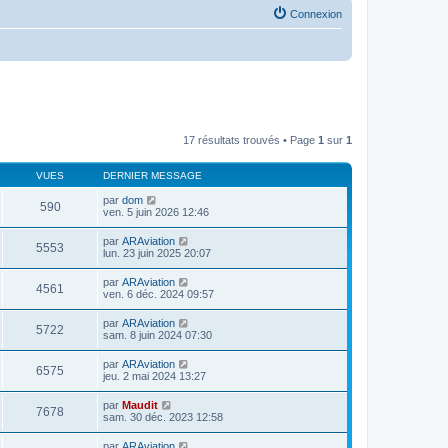
Connexion
17 résultats trouvés • Page
1
sur
1
VUES
DERNIER MESSAGE
par
dom
590
ven. 5 juin 2026 12:46
par
ARAviation
5553
lun. 23 juin 2025 20:07
par
ARAviation
4561
ven. 6 déc. 2024 09:57
par
ARAviation
5722
sam. 8 juin 2024 07:30
par
ARAviation
6575
jeu. 2 mai 2024 13:27
par
Maudit
7678
sam. 30 déc. 2023 12:58
par
ARAviation