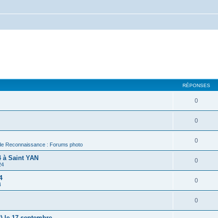
RÉPONSES
0
0
0
de Reconnaissance : Forums photo
 à Saint YAN
0
24
4
0
4
0
) le 17 septembre