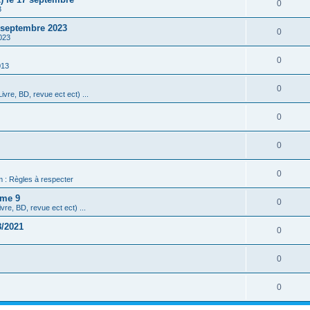
0
3
3 septembre 2023
0
023
0
013
0
ivre, BD, revue ect ect) ...
0
0
0
m : Règles à respecter
ome 9
0
vre, BD, revue ect ect) ...
8/2021
0
0
0