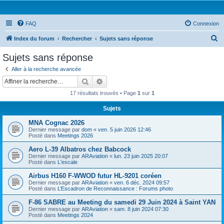
FAQ
Connexion
R
Index du forum
Rechercher
Sujets sans réponse
e
Sujets sans réponse
c
Aller à la recherche avancée
h
Rechercher
Recherche avancée
e
17 résultats trouvés • Page
1
sur
1
r
Sujets
c
MNA Cognac 2026
h
Dernier message par
dom
«
ven. 5 juin 2026 12:46
e
Posté dans
Meetings 2026
r
Aero L-39 Albatros chez Babcock
Dernier message par
ARAviation
«
lun. 23 juin 2025 20:07
Posté dans
L'escale
Airbus H160 F-WWOD futur HL-9201 coréen
Dernier message par
ARAviation
«
ven. 6 déc. 2024 09:57
Posté dans
L’Escadron de Reconnaissance : Forums photo
F-86 SABRE au Meeting du samedi 29 Juin 2024 à Saint YAN
Dernier message par
ARAviation
«
sam. 8 juin 2024 07:30
Posté dans
Meetings 2024