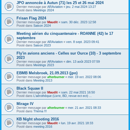
JPO annoncée à Autun (71) les 25 et 26 mai 2024
Dernier message par
ARAviation
«
jeu. 2 mai 2024 13:27
Posté dans
Meetings 2024
Frisan Flag 2024
Dernier message par
Maudit
«
sam. 30 déc. 2023 12:58
Posté dans
Saison 2024
Meeting aérien du cinquantenaire - ROANNE (42) le 17
septembre
Dernier message par
ARAviation
«
ven. 8 sept. 2023 09:41
Posté dans
Saison 2023
Fly'in avions anciens - Celles sur Ource (10) - 3 septembre
2023
Dernier message par
ARAviation
«
dim. 13 août 2023 07:59
Posté dans
Meetings 2023
EBMB Melsbroek, 21.09.2013 (jpo)
Dernier message par
afterburner
«
mer. 19 oct. 2022 08:06
Posté dans
Meeting 2013
Black Squaw II
Dernier message par
Maudit
«
sam. 22 mai 2021 16:50
Posté dans
L'aérothèque (Livre, BD, revue ect ect) ...
Mirage IV
Dernier message par
afterburner
«
mer. 21 avr. 2021 08:33
Posté dans
Théma !!!
KB Night shooting 2016
Dernier message par
Maudit
«
lun. 19 avr. 2021 18:33
Posté dans
meeting 2016