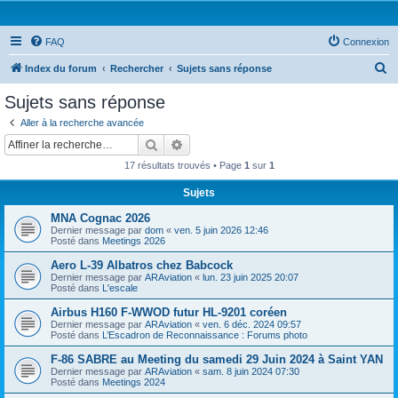
FAQ
Connexion
R
Index du forum
Rechercher
Sujets sans réponse
e
Sujets sans réponse
c
Aller à la recherche avancée
h
Rechercher
Recherche avancée
e
17 résultats trouvés • Page
1
sur
1
r
Sujets
c
MNA Cognac 2026
h
Dernier message par
dom
«
ven. 5 juin 2026 12:46
e
Posté dans
Meetings 2026
r
Aero L-39 Albatros chez Babcock
Dernier message par
ARAviation
«
lun. 23 juin 2025 20:07
Posté dans
L'escale
Airbus H160 F-WWOD futur HL-9201 coréen
Dernier message par
ARAviation
«
ven. 6 déc. 2024 09:57
Posté dans
L’Escadron de Reconnaissance : Forums photo
F-86 SABRE au Meeting du samedi 29 Juin 2024 à Saint YAN
Dernier message par
ARAviation
«
sam. 8 juin 2024 07:30
Posté dans
Meetings 2024