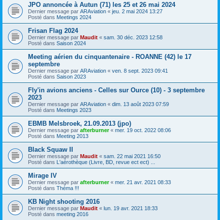
JPO annoncée à Autun (71) les 25 et 26 mai 2024
Dernier message par
ARAviation
«
jeu. 2 mai 2024 13:27
Posté dans
Meetings 2024
Frisan Flag 2024
Dernier message par
Maudit
«
sam. 30 déc. 2023 12:58
Posté dans
Saison 2024
Meeting aérien du cinquantenaire - ROANNE (42) le 17
septembre
Dernier message par
ARAviation
«
ven. 8 sept. 2023 09:41
Posté dans
Saison 2023
Fly'in avions anciens - Celles sur Ource (10) - 3 septembre
2023
Dernier message par
ARAviation
«
dim. 13 août 2023 07:59
Posté dans
Meetings 2023
EBMB Melsbroek, 21.09.2013 (jpo)
Dernier message par
afterburner
«
mer. 19 oct. 2022 08:06
Posté dans
Meeting 2013
Black Squaw II
Dernier message par
Maudit
«
sam. 22 mai 2021 16:50
Posté dans
L'aérothèque (Livre, BD, revue ect ect) ...
Mirage IV
Dernier message par
afterburner
«
mer. 21 avr. 2021 08:33
Posté dans
Théma !!!
KB Night shooting 2016
Dernier message par
Maudit
«
lun. 19 avr. 2021 18:33
Posté dans
meeting 2016