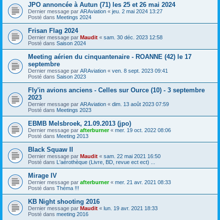
JPO annoncée à Autun (71) les 25 et 26 mai 2024
Dernier message par
ARAviation
«
jeu. 2 mai 2024 13:27
Posté dans
Meetings 2024
Frisan Flag 2024
Dernier message par
Maudit
«
sam. 30 déc. 2023 12:58
Posté dans
Saison 2024
Meeting aérien du cinquantenaire - ROANNE (42) le 17
septembre
Dernier message par
ARAviation
«
ven. 8 sept. 2023 09:41
Posté dans
Saison 2023
Fly'in avions anciens - Celles sur Ource (10) - 3 septembre
2023
Dernier message par
ARAviation
«
dim. 13 août 2023 07:59
Posté dans
Meetings 2023
EBMB Melsbroek, 21.09.2013 (jpo)
Dernier message par
afterburner
«
mer. 19 oct. 2022 08:06
Posté dans
Meeting 2013
Black Squaw II
Dernier message par
Maudit
«
sam. 22 mai 2021 16:50
Posté dans
L'aérothèque (Livre, BD, revue ect ect) ...
Mirage IV
Dernier message par
afterburner
«
mer. 21 avr. 2021 08:33
Posté dans
Théma !!!
KB Night shooting 2016
Dernier message par
Maudit
«
lun. 19 avr. 2021 18:33
Posté dans
meeting 2016