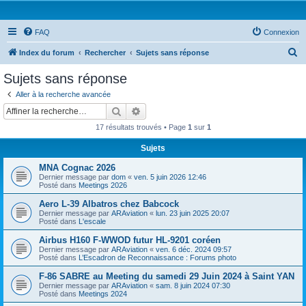
FAQ
Connexion
R
Index du forum
Rechercher
Sujets sans réponse
e
Sujets sans réponse
c
Aller à la recherche avancée
h
Rechercher
Recherche avancée
e
17 résultats trouvés • Page
1
sur
1
r
Sujets
c
MNA Cognac 2026
h
Dernier message par
dom
«
ven. 5 juin 2026 12:46
e
Posté dans
Meetings 2026
r
Aero L-39 Albatros chez Babcock
Dernier message par
ARAviation
«
lun. 23 juin 2025 20:07
Posté dans
L'escale
Airbus H160 F-WWOD futur HL-9201 coréen
Dernier message par
ARAviation
«
ven. 6 déc. 2024 09:57
Posté dans
L’Escadron de Reconnaissance : Forums photo
F-86 SABRE au Meeting du samedi 29 Juin 2024 à Saint YAN
Dernier message par
ARAviation
«
sam. 8 juin 2024 07:30
Posté dans
Meetings 2024