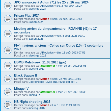
JPO annoncée à Autun (71) les 25 et 26 mai 2024
Dernier message par
ARAviation
«
jeu. 2 mai 2024 13:27
Posté dans
Meetings 2024
Frisan Flag 2024
Dernier message par
Maudit
«
sam. 30 déc. 2023 12:58
Posté dans
Saison 2024
Meeting aérien du cinquantenaire - ROANNE (42) le 17
septembre
Dernier message par
ARAviation
«
ven. 8 sept. 2023 09:41
Posté dans
Saison 2023
Fly'in avions anciens - Celles sur Ource (10) - 3 septembre
2023
Dernier message par
ARAviation
«
dim. 13 août 2023 07:59
Posté dans
Meetings 2023
EBMB Melsbroek, 21.09.2013 (jpo)
Dernier message par
afterburner
«
mer. 19 oct. 2022 08:06
Posté dans
Meeting 2013
Black Squaw II
Dernier message par
Maudit
«
sam. 22 mai 2021 16:50
Posté dans
L'aérothèque (Livre, BD, revue ect ect) ...
Mirage IV
Dernier message par
afterburner
«
mer. 21 avr. 2021 08:33
Posté dans
Théma !!!
KB Night shooting 2016
Dernier message par
Maudit
«
lun. 19 avr. 2021 18:33
Posté dans
meeting 2016