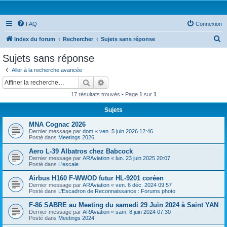
FAQ
Connexion
R
Index du forum
Rechercher
Sujets sans réponse
e
Sujets sans réponse
c
Aller à la recherche avancée
h
Rechercher
Recherche avancée
e
17 résultats trouvés • Page
1
sur
1
r
Sujets
c
MNA Cognac 2026
h
Dernier message par
dom
«
ven. 5 juin 2026 12:46
e
Posté dans
Meetings 2026
r
Aero L-39 Albatros chez Babcock
Dernier message par
ARAviation
«
lun. 23 juin 2025 20:07
Posté dans
L'escale
Airbus H160 F-WWOD futur HL-9201 coréen
Dernier message par
ARAviation
«
ven. 6 déc. 2024 09:57
Posté dans
L’Escadron de Reconnaissance : Forums photo
F-86 SABRE au Meeting du samedi 29 Juin 2024 à Saint YAN
Dernier message par
ARAviation
«
sam. 8 juin 2024 07:30
Posté dans
Meetings 2024