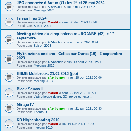
JPO annoncée à Autun (71) les 25 et 26 mai 2024
Dernier message par
ARAviation
«
jeu. 2 mai 2024 13:27
Posté dans
Meetings 2024
Frisan Flag 2024
Dernier message par
Maudit
«
sam. 30 déc. 2023 12:58
Posté dans
Saison 2024
Meeting aérien du cinquantenaire - ROANNE (42) le 17
septembre
Dernier message par
ARAviation
«
ven. 8 sept. 2023 09:41
Posté dans
Saison 2023
Fly'in avions anciens - Celles sur Ource (10) - 3 septembre
2023
Dernier message par
ARAviation
«
dim. 13 août 2023 07:59
Posté dans
Meetings 2023
EBMB Melsbroek, 21.09.2013 (jpo)
Dernier message par
afterburner
«
mer. 19 oct. 2022 08:06
Posté dans
Meeting 2013
Black Squaw II
Dernier message par
Maudit
«
sam. 22 mai 2021 16:50
Posté dans
L'aérothèque (Livre, BD, revue ect ect) ...
Mirage IV
Dernier message par
afterburner
«
mer. 21 avr. 2021 08:33
Posté dans
Théma !!!
KB Night shooting 2016
Dernier message par
Maudit
«
lun. 19 avr. 2021 18:33
Posté dans
meeting 2016