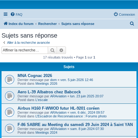
FAQ
Connexion
R
Index du forum
Rechercher
Sujets sans réponse
e
Sujets sans réponse
c
Aller à la recherche avancée
h
Rechercher
Recherche avancée
e
17 résultats trouvés • Page
1
sur
1
r
Sujets
c
MNA Cognac 2026
h
Dernier message par
dom
«
ven. 5 juin 2026 12:46
e
Posté dans
Meetings 2026
r
Aero L-39 Albatros chez Babcock
Dernier message par
ARAviation
«
lun. 23 juin 2025 20:07
Posté dans
L'escale
Airbus H160 F-WWOD futur HL-9201 coréen
Dernier message par
ARAviation
«
ven. 6 déc. 2024 09:57
Posté dans
L’Escadron de Reconnaissance : Forums photo
F-86 SABRE au Meeting du samedi 29 Juin 2024 à Saint YAN
Dernier message par
ARAviation
«
sam. 8 juin 2024 07:30
Posté dans
Meetings 2024