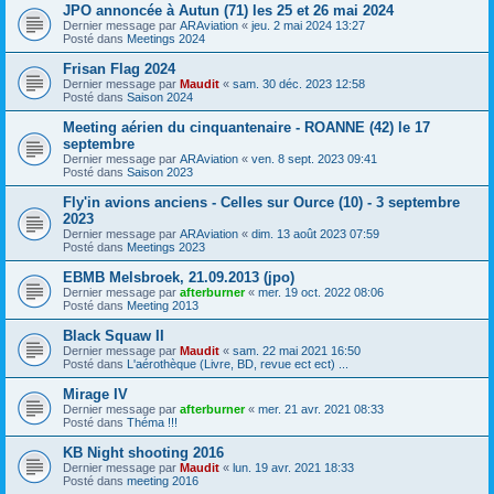
JPO annoncée à Autun (71) les 25 et 26 mai 2024
Dernier message par
ARAviation
«
jeu. 2 mai 2024 13:27
Posté dans
Meetings 2024
Frisan Flag 2024
Dernier message par
Maudit
«
sam. 30 déc. 2023 12:58
Posté dans
Saison 2024
Meeting aérien du cinquantenaire - ROANNE (42) le 17
septembre
Dernier message par
ARAviation
«
ven. 8 sept. 2023 09:41
Posté dans
Saison 2023
Fly'in avions anciens - Celles sur Ource (10) - 3 septembre
2023
Dernier message par
ARAviation
«
dim. 13 août 2023 07:59
Posté dans
Meetings 2023
EBMB Melsbroek, 21.09.2013 (jpo)
Dernier message par
afterburner
«
mer. 19 oct. 2022 08:06
Posté dans
Meeting 2013
Black Squaw II
Dernier message par
Maudit
«
sam. 22 mai 2021 16:50
Posté dans
L'aérothèque (Livre, BD, revue ect ect) ...
Mirage IV
Dernier message par
afterburner
«
mer. 21 avr. 2021 08:33
Posté dans
Théma !!!
KB Night shooting 2016
Dernier message par
Maudit
«
lun. 19 avr. 2021 18:33
Posté dans
meeting 2016