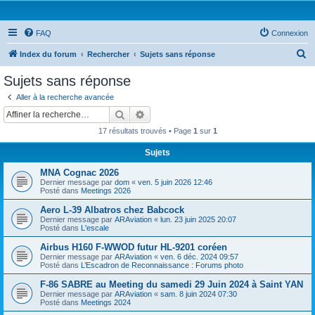
FAQ
Connexion
R
Index du forum
Rechercher
Sujets sans réponse
e
Sujets sans réponse
c
Aller à la recherche avancée
h
Rechercher
Recherche avancée
e
17 résultats trouvés • Page
1
sur
1
r
Sujets
c
MNA Cognac 2026
h
Dernier message par
dom
«
ven. 5 juin 2026 12:46
e
Posté dans
Meetings 2026
r
Aero L-39 Albatros chez Babcock
Dernier message par
ARAviation
«
lun. 23 juin 2025 20:07
Posté dans
L'escale
Airbus H160 F-WWOD futur HL-9201 coréen
Dernier message par
ARAviation
«
ven. 6 déc. 2024 09:57
Posté dans
L’Escadron de Reconnaissance : Forums photo
F-86 SABRE au Meeting du samedi 29 Juin 2024 à Saint YAN
Dernier message par
ARAviation
«
sam. 8 juin 2024 07:30
Posté dans
Meetings 2024