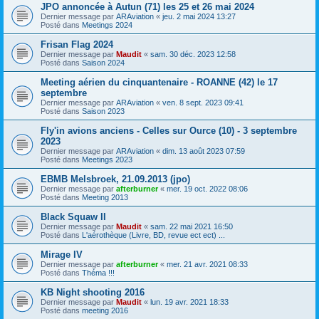
JPO annoncée à Autun (71) les 25 et 26 mai 2024
Dernier message par
ARAviation
«
jeu. 2 mai 2024 13:27
Posté dans
Meetings 2024
Frisan Flag 2024
Dernier message par
Maudit
«
sam. 30 déc. 2023 12:58
Posté dans
Saison 2024
Meeting aérien du cinquantenaire - ROANNE (42) le 17
septembre
Dernier message par
ARAviation
«
ven. 8 sept. 2023 09:41
Posté dans
Saison 2023
Fly'in avions anciens - Celles sur Ource (10) - 3 septembre
2023
Dernier message par
ARAviation
«
dim. 13 août 2023 07:59
Posté dans
Meetings 2023
EBMB Melsbroek, 21.09.2013 (jpo)
Dernier message par
afterburner
«
mer. 19 oct. 2022 08:06
Posté dans
Meeting 2013
Black Squaw II
Dernier message par
Maudit
«
sam. 22 mai 2021 16:50
Posté dans
L'aérothèque (Livre, BD, revue ect ect) ...
Mirage IV
Dernier message par
afterburner
«
mer. 21 avr. 2021 08:33
Posté dans
Théma !!!
KB Night shooting 2016
Dernier message par
Maudit
«
lun. 19 avr. 2021 18:33
Posté dans
meeting 2016