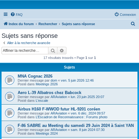
FAQ
Connexion
R
Index du forum
Rechercher
Sujets sans réponse
e
Sujets sans réponse
c
Aller à la recherche avancée
h
Rechercher
Recherche avancée
e
17 résultats trouvés • Page
1
sur
1
r
Sujets
c
MNA Cognac 2026
h
Dernier message par
dom
«
ven. 5 juin 2026 12:46
e
Posté dans
Meetings 2026
r
Aero L-39 Albatros chez Babcock
Dernier message par
ARAviation
«
lun. 23 juin 2025 20:07
Posté dans
L'escale
Airbus H160 F-WWOD futur HL-9201 coréen
Dernier message par
ARAviation
«
ven. 6 déc. 2024 09:57
Posté dans
L’Escadron de Reconnaissance : Forums photo
F-86 SABRE au Meeting du samedi 29 Juin 2024 à Saint YAN
Dernier message par
ARAviation
«
sam. 8 juin 2024 07:30
Posté dans
Meetings 2024