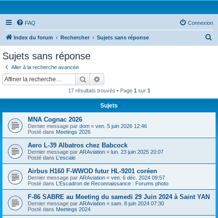
FAQ
Connexion
R
Index du forum
Rechercher
Sujets sans réponse
e
Sujets sans réponse
c
Aller à la recherche avancée
h
Rechercher
Recherche avancée
e
17 résultats trouvés • Page
1
sur
1
r
Sujets
c
MNA Cognac 2026
h
Dernier message par
dom
«
ven. 5 juin 2026 12:46
e
Posté dans
Meetings 2026
r
Aero L-39 Albatros chez Babcock
Dernier message par
ARAviation
«
lun. 23 juin 2025 20:07
Posté dans
L'escale
Airbus H160 F-WWOD futur HL-9201 coréen
Dernier message par
ARAviation
«
ven. 6 déc. 2024 09:57
Posté dans
L’Escadron de Reconnaissance : Forums photo
F-86 SABRE au Meeting du samedi 29 Juin 2024 à Saint YAN
Dernier message par
ARAviation
«
sam. 8 juin 2024 07:30
Posté dans
Meetings 2024