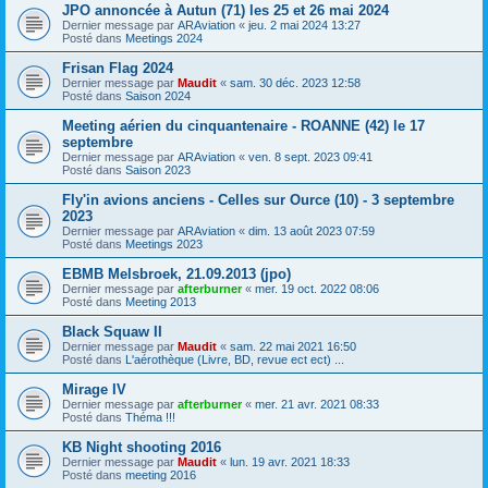
JPO annoncée à Autun (71) les 25 et 26 mai 2024
Dernier message par
ARAviation
«
jeu. 2 mai 2024 13:27
Posté dans
Meetings 2024
Frisan Flag 2024
Dernier message par
Maudit
«
sam. 30 déc. 2023 12:58
Posté dans
Saison 2024
Meeting aérien du cinquantenaire - ROANNE (42) le 17
septembre
Dernier message par
ARAviation
«
ven. 8 sept. 2023 09:41
Posté dans
Saison 2023
Fly'in avions anciens - Celles sur Ource (10) - 3 septembre
2023
Dernier message par
ARAviation
«
dim. 13 août 2023 07:59
Posté dans
Meetings 2023
EBMB Melsbroek, 21.09.2013 (jpo)
Dernier message par
afterburner
«
mer. 19 oct. 2022 08:06
Posté dans
Meeting 2013
Black Squaw II
Dernier message par
Maudit
«
sam. 22 mai 2021 16:50
Posté dans
L'aérothèque (Livre, BD, revue ect ect) ...
Mirage IV
Dernier message par
afterburner
«
mer. 21 avr. 2021 08:33
Posté dans
Théma !!!
KB Night shooting 2016
Dernier message par
Maudit
«
lun. 19 avr. 2021 18:33
Posté dans
meeting 2016