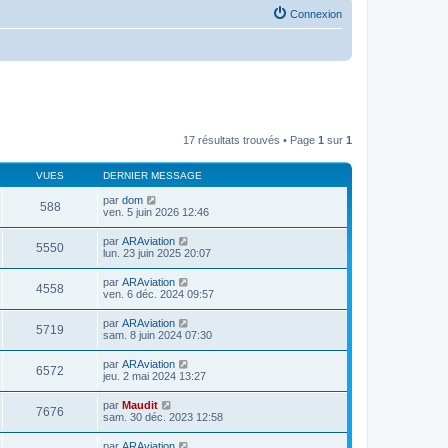
Connexion
17 résultats trouvés • Page
1
sur
1
VUES
DERNIER MESSAGE
par
dom
588
ven. 5 juin 2026 12:46
par
ARAviation
5550
lun. 23 juin 2025 20:07
par
ARAviation
4558
ven. 6 déc. 2024 09:57
par
ARAviation
5719
sam. 8 juin 2024 07:30
par
ARAviation
6572
jeu. 2 mai 2024 13:27
par
Maudit
7676
sam. 30 déc. 2023 12:58
par
ARAviation