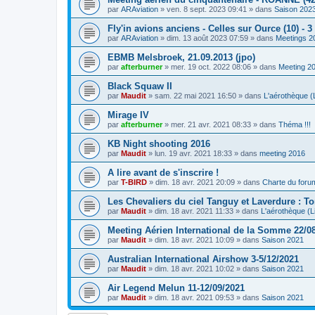
par
ARAviation
»
ven. 8 sept. 2023 09:41
» dans
Saison 202
Fly'in avions anciens - Celles sur Ource (10) - 
par
ARAviation
»
dim. 13 août 2023 07:59
» dans
Meetings 2
EBMB Melsbroek, 21.09.2013 (jpo)
par
afterburner
»
mer. 19 oct. 2022 08:06
» dans
Meeting 2
Black Squaw II
par
Maudit
»
sam. 22 mai 2021 16:50
» dans
L'aérothèque (L
Mirage IV
par
afterburner
»
mer. 21 avr. 2021 08:33
» dans
Théma !!!
KB Night shooting 2016
par
Maudit
»
lun. 19 avr. 2021 18:33
» dans
meeting 2016
A lire avant de s'inscrire !
par
T-BIRD
»
dim. 18 avr. 2021 20:09
» dans
Charte du foru
Les Chevaliers du ciel Tanguy et Laverdure : T
par
Maudit
»
dim. 18 avr. 2021 11:33
» dans
L'aérothèque (Li
Meeting Aérien International de la Somme 22/0
par
Maudit
»
dim. 18 avr. 2021 10:09
» dans
Saison 2021
Australian International Airshow 3-5/12/2021
par
Maudit
»
dim. 18 avr. 2021 10:02
» dans
Saison 2021
Air Legend Melun 11-12/09/2021
par
Maudit
»
dim. 18 avr. 2021 09:53
» dans
Saison 2021