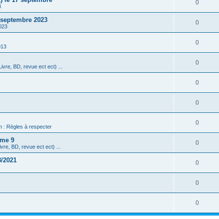
0
3
3 septembre 2023
0
023
0
013
0
ivre, BD, revue ect ect) ...
0
0
0
m : Règles à respecter
ome 9
0
vre, BD, revue ect ect) ...
8/2021
0
0
0