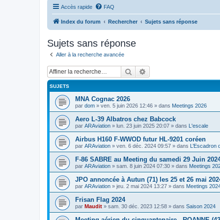
Accès rapide
FAQ
Index du forum
Rechercher
Sujets sans réponse
Sujets sans réponse
Aller à la recherche avancée
Rechercher
Recherche avancée
SUJETS
MNA Cognac 2026
par
dom
»
ven. 5 juin 2026 12:46
» dans
Meetings 2026
Aero L-39 Albatros chez Babcock
par
ARAviation
»
lun. 23 juin 2025 20:07
» dans
L'escale
Airbus H160 F-WWOD futur HL-9201 coréen
par
ARAviation
»
ven. 6 déc. 2024 09:57
» dans
L’Escadron 
F-86 SABRE au Meeting du samedi 29 Juin 2024
par
ARAviation
»
sam. 8 juin 2024 07:30
» dans
Meetings 20
JPO annoncée à Autun (71) les 25 et 26 mai 202
par
ARAviation
»
jeu. 2 mai 2024 13:27
» dans
Meetings 202
Frisan Flag 2024
par
Maudit
»
sam. 30 déc. 2023 12:58
» dans
Saison 2024
Meeting aérien du cinquantenaire - ROANNE (42