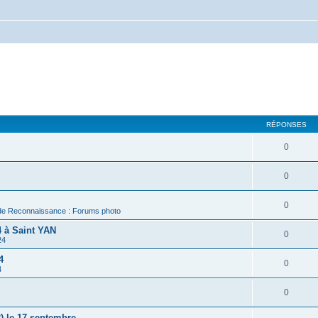
RÉPONSES
0
0
0
de Reconnaissance : Forums photo
 à Saint YAN
0
24
4
0
4
0
) le 17 septembre