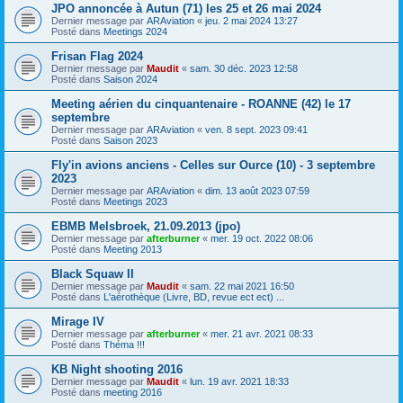
JPO annoncée à Autun (71) les 25 et 26 mai 2024
Dernier message par
ARAviation
«
jeu. 2 mai 2024 13:27
Posté dans
Meetings 2024
Frisan Flag 2024
Dernier message par
Maudit
«
sam. 30 déc. 2023 12:58
Posté dans
Saison 2024
Meeting aérien du cinquantenaire - ROANNE (42) le 17
septembre
Dernier message par
ARAviation
«
ven. 8 sept. 2023 09:41
Posté dans
Saison 2023
Fly'in avions anciens - Celles sur Ource (10) - 3 septembre
2023
Dernier message par
ARAviation
«
dim. 13 août 2023 07:59
Posté dans
Meetings 2023
EBMB Melsbroek, 21.09.2013 (jpo)
Dernier message par
afterburner
«
mer. 19 oct. 2022 08:06
Posté dans
Meeting 2013
Black Squaw II
Dernier message par
Maudit
«
sam. 22 mai 2021 16:50
Posté dans
L'aérothèque (Livre, BD, revue ect ect) ...
Mirage IV
Dernier message par
afterburner
«
mer. 21 avr. 2021 08:33
Posté dans
Théma !!!
KB Night shooting 2016
Dernier message par
Maudit
«
lun. 19 avr. 2021 18:33
Posté dans
meeting 2016