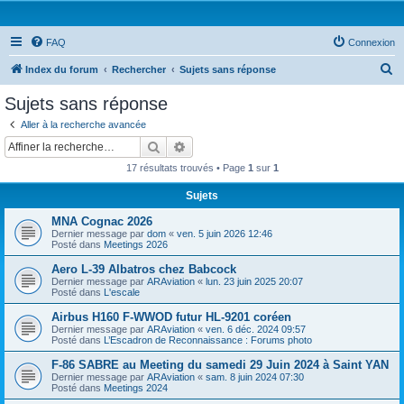
FAQ
Connexion
R
Index du forum
Rechercher
Sujets sans réponse
e
Sujets sans réponse
c
Aller à la recherche avancée
h
Rechercher
Recherche avancée
e
17 résultats trouvés • Page
1
sur
1
r
Sujets
c
MNA Cognac 2026
h
Dernier message par
dom
«
ven. 5 juin 2026 12:46
e
Posté dans
Meetings 2026
r
Aero L-39 Albatros chez Babcock
Dernier message par
ARAviation
«
lun. 23 juin 2025 20:07
Posté dans
L'escale
Airbus H160 F-WWOD futur HL-9201 coréen
Dernier message par
ARAviation
«
ven. 6 déc. 2024 09:57
Posté dans
L’Escadron de Reconnaissance : Forums photo
F-86 SABRE au Meeting du samedi 29 Juin 2024 à Saint YAN
Dernier message par
ARAviation
«
sam. 8 juin 2024 07:30
Posté dans
Meetings 2024