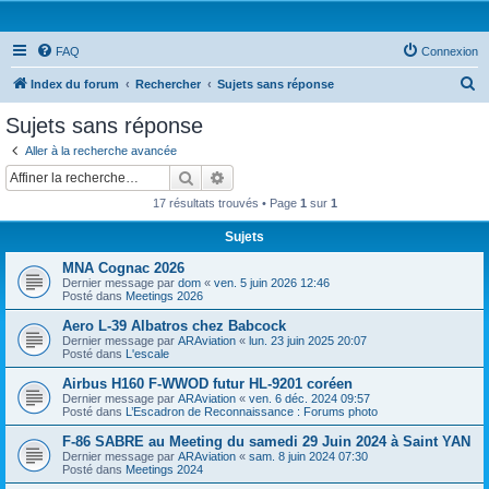
FAQ
Connexion
R
Index du forum
Rechercher
Sujets sans réponse
e
Sujets sans réponse
c
Aller à la recherche avancée
h
Rechercher
Recherche avancée
e
17 résultats trouvés • Page
1
sur
1
r
Sujets
c
MNA Cognac 2026
h
Dernier message par
dom
«
ven. 5 juin 2026 12:46
e
Posté dans
Meetings 2026
r
Aero L-39 Albatros chez Babcock
Dernier message par
ARAviation
«
lun. 23 juin 2025 20:07
Posté dans
L'escale
Airbus H160 F-WWOD futur HL-9201 coréen
Dernier message par
ARAviation
«
ven. 6 déc. 2024 09:57
Posté dans
L’Escadron de Reconnaissance : Forums photo
F-86 SABRE au Meeting du samedi 29 Juin 2024 à Saint YAN
Dernier message par
ARAviation
«
sam. 8 juin 2024 07:30
Posté dans
Meetings 2024