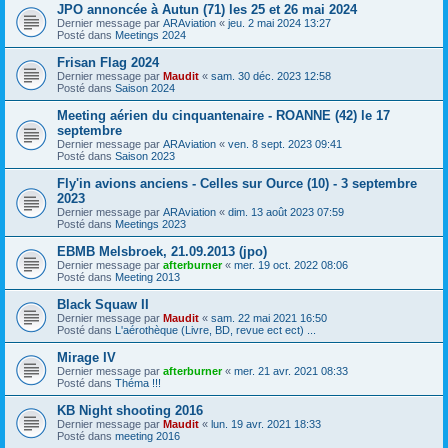
JPO annoncée à Autun (71) les 25 et 26 mai 2024
Dernier message par
ARAviation
«
jeu. 2 mai 2024 13:27
Posté dans
Meetings 2024
Frisan Flag 2024
Dernier message par
Maudit
«
sam. 30 déc. 2023 12:58
Posté dans
Saison 2024
Meeting aérien du cinquantenaire - ROANNE (42) le 17
septembre
Dernier message par
ARAviation
«
ven. 8 sept. 2023 09:41
Posté dans
Saison 2023
Fly'in avions anciens - Celles sur Ource (10) - 3 septembre
2023
Dernier message par
ARAviation
«
dim. 13 août 2023 07:59
Posté dans
Meetings 2023
EBMB Melsbroek, 21.09.2013 (jpo)
Dernier message par
afterburner
«
mer. 19 oct. 2022 08:06
Posté dans
Meeting 2013
Black Squaw II
Dernier message par
Maudit
«
sam. 22 mai 2021 16:50
Posté dans
L'aérothèque (Livre, BD, revue ect ect) ...
Mirage IV
Dernier message par
afterburner
«
mer. 21 avr. 2021 08:33
Posté dans
Théma !!!
KB Night shooting 2016
Dernier message par
Maudit
«
lun. 19 avr. 2021 18:33
Posté dans
meeting 2016