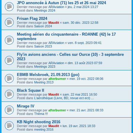
JPO annoncée à Autun (71) les 25 et 26 mai 2024
Dernier message par
ARAviation
«
jeu. 2 mai 2024 13:27
Posté dans
Meetings 2024
Frisan Flag 2024
Dernier message par
Maudit
«
sam. 30 déc. 2023 12:58
Posté dans
Saison 2024
Meeting aérien du cinquantenaire - ROANNE (42) le 17
septembre
Dernier message par
ARAviation
«
ven. 8 sept. 2023 09:41
Posté dans
Saison 2023
Fly'in avions anciens - Celles sur Ource (10) - 3 septembre
2023
Dernier message par
ARAviation
«
dim. 13 août 2023 07:59
Posté dans
Meetings 2023
EBMB Melsbroek, 21.09.2013 (jpo)
Dernier message par
afterburner
«
mer. 19 oct. 2022 08:06
Posté dans
Meeting 2013
Black Squaw II
Dernier message par
Maudit
«
sam. 22 mai 2021 16:50
Posté dans
L'aérothèque (Livre, BD, revue ect ect) ...
Mirage IV
Dernier message par
afterburner
«
mer. 21 avr. 2021 08:33
Posté dans
Théma !!!
KB Night shooting 2016
Dernier message par
Maudit
«
lun. 19 avr. 2021 18:33
Posté dans
meeting 2016