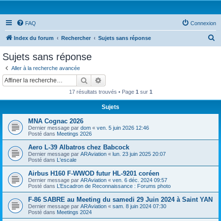
FAQ
Connexion
R
Index du forum
Rechercher
Sujets sans réponse
e
Sujets sans réponse
c
Aller à la recherche avancée
h
Rechercher
Recherche avancée
e
17 résultats trouvés • Page
1
sur
1
r
Sujets
c
MNA Cognac 2026
h
Dernier message par
dom
«
ven. 5 juin 2026 12:46
e
Posté dans
Meetings 2026
r
Aero L-39 Albatros chez Babcock
Dernier message par
ARAviation
«
lun. 23 juin 2025 20:07
Posté dans
L'escale
Airbus H160 F-WWOD futur HL-9201 coréen
Dernier message par
ARAviation
«
ven. 6 déc. 2024 09:57
Posté dans
L’Escadron de Reconnaissance : Forums photo
F-86 SABRE au Meeting du samedi 29 Juin 2024 à Saint YAN
Dernier message par
ARAviation
«
sam. 8 juin 2024 07:30
Posté dans
Meetings 2024