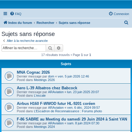
FAQ
Connexion
R
Index du forum
Rechercher
Sujets sans réponse
e
Sujets sans réponse
c
Aller à la recherche avancée
h
Rechercher
Recherche avancée
e
17 résultats trouvés • Page
1
sur
1
r
Sujets
c
MNA Cognac 2026
h
Dernier message par
dom
«
ven. 5 juin 2026 12:46
e
Posté dans
Meetings 2026
r
Aero L-39 Albatros chez Babcock
Dernier message par
ARAviation
«
lun. 23 juin 2025 20:07
Posté dans
L'escale
Airbus H160 F-WWOD futur HL-9201 coréen
Dernier message par
ARAviation
«
ven. 6 déc. 2024 09:57
Posté dans
L’Escadron de Reconnaissance : Forums photo
F-86 SABRE au Meeting du samedi 29 Juin 2024 à Saint YAN
Dernier message par
ARAviation
«
sam. 8 juin 2024 07:30
Posté dans
Meetings 2024