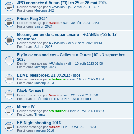
JPO annoncée à Autun (71) les 25 et 26 mai 2024
Dernier message par
ARAviation
«
jeu. 2 mai 2024 13:27
Posté dans
Meetings 2024
Frisan Flag 2024
Dernier message par
Maudit
«
sam. 30 déc. 2023 12:58
Posté dans
Saison 2024
Meeting aérien du cinquantenaire - ROANNE (42) le 17
septembre
Dernier message par
ARAviation
«
ven. 8 sept. 2023 09:41
Posté dans
Saison 2023
Fly'in avions anciens - Celles sur Ource (10) - 3 septembre
2023
Dernier message par
ARAviation
«
dim. 13 août 2023 07:59
Posté dans
Meetings 2023
EBMB Melsbroek, 21.09.2013 (jpo)
Dernier message par
afterburner
«
mer. 19 oct. 2022 08:06
Posté dans
Meeting 2013
Black Squaw II
Dernier message par
Maudit
«
sam. 22 mai 2021 16:50
Posté dans
L'aérothèque (Livre, BD, revue ect ect) ...
Mirage IV
Dernier message par
afterburner
«
mer. 21 avr. 2021 08:33
Posté dans
Théma !!!
KB Night shooting 2016
Dernier message par
Maudit
«
lun. 19 avr. 2021 18:33
Posté dans
meeting 2016