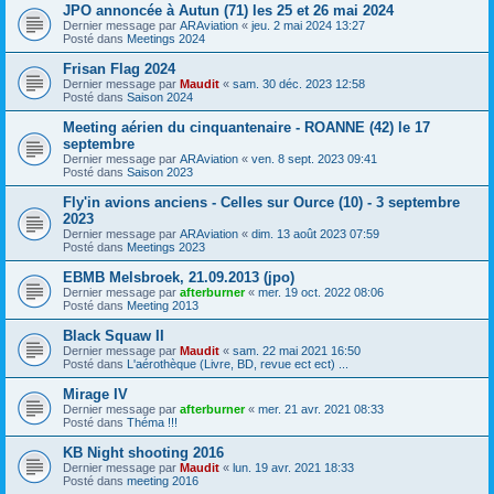
JPO annoncée à Autun (71) les 25 et 26 mai 2024
Dernier message par
ARAviation
«
jeu. 2 mai 2024 13:27
Posté dans
Meetings 2024
Frisan Flag 2024
Dernier message par
Maudit
«
sam. 30 déc. 2023 12:58
Posté dans
Saison 2024
Meeting aérien du cinquantenaire - ROANNE (42) le 17
septembre
Dernier message par
ARAviation
«
ven. 8 sept. 2023 09:41
Posté dans
Saison 2023
Fly'in avions anciens - Celles sur Ource (10) - 3 septembre
2023
Dernier message par
ARAviation
«
dim. 13 août 2023 07:59
Posté dans
Meetings 2023
EBMB Melsbroek, 21.09.2013 (jpo)
Dernier message par
afterburner
«
mer. 19 oct. 2022 08:06
Posté dans
Meeting 2013
Black Squaw II
Dernier message par
Maudit
«
sam. 22 mai 2021 16:50
Posté dans
L'aérothèque (Livre, BD, revue ect ect) ...
Mirage IV
Dernier message par
afterburner
«
mer. 21 avr. 2021 08:33
Posté dans
Théma !!!
KB Night shooting 2016
Dernier message par
Maudit
«
lun. 19 avr. 2021 18:33
Posté dans
meeting 2016