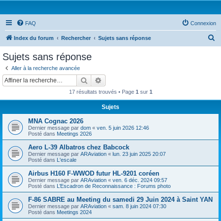
FAQ
Connexion
R
Index du forum
Rechercher
Sujets sans réponse
e
Sujets sans réponse
c
Aller à la recherche avancée
h
Rechercher
Recherche avancée
e
17 résultats trouvés • Page
1
sur
1
r
Sujets
c
MNA Cognac 2026
h
Dernier message par
dom
«
ven. 5 juin 2026 12:46
e
Posté dans
Meetings 2026
r
Aero L-39 Albatros chez Babcock
Dernier message par
ARAviation
«
lun. 23 juin 2025 20:07
Posté dans
L'escale
Airbus H160 F-WWOD futur HL-9201 coréen
Dernier message par
ARAviation
«
ven. 6 déc. 2024 09:57
Posté dans
L’Escadron de Reconnaissance : Forums photo
F-86 SABRE au Meeting du samedi 29 Juin 2024 à Saint YAN
Dernier message par
ARAviation
«
sam. 8 juin 2024 07:30
Posté dans
Meetings 2024