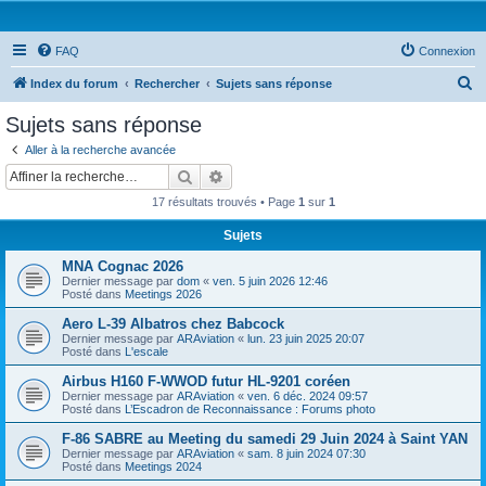
FAQ
Connexion
R
Index du forum
Rechercher
Sujets sans réponse
e
Sujets sans réponse
c
Aller à la recherche avancée
h
Rechercher
Recherche avancée
e
17 résultats trouvés • Page
1
sur
1
r
Sujets
c
MNA Cognac 2026
h
Dernier message par
dom
«
ven. 5 juin 2026 12:46
e
Posté dans
Meetings 2026
r
Aero L-39 Albatros chez Babcock
Dernier message par
ARAviation
«
lun. 23 juin 2025 20:07
Posté dans
L'escale
Airbus H160 F-WWOD futur HL-9201 coréen
Dernier message par
ARAviation
«
ven. 6 déc. 2024 09:57
Posté dans
L’Escadron de Reconnaissance : Forums photo
F-86 SABRE au Meeting du samedi 29 Juin 2024 à Saint YAN
Dernier message par
ARAviation
«
sam. 8 juin 2024 07:30
Posté dans
Meetings 2024