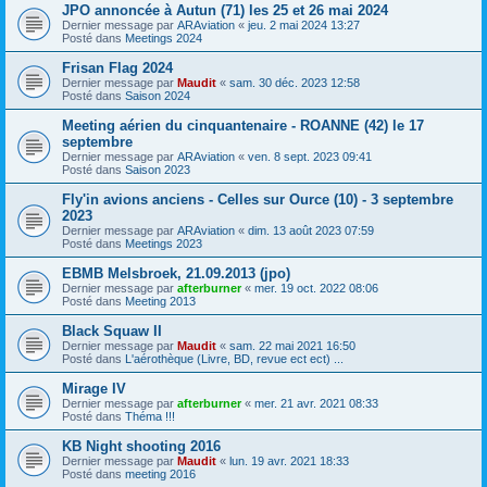
JPO annoncée à Autun (71) les 25 et 26 mai 2024
Dernier message par
ARAviation
«
jeu. 2 mai 2024 13:27
Posté dans
Meetings 2024
Frisan Flag 2024
Dernier message par
Maudit
«
sam. 30 déc. 2023 12:58
Posté dans
Saison 2024
Meeting aérien du cinquantenaire - ROANNE (42) le 17
septembre
Dernier message par
ARAviation
«
ven. 8 sept. 2023 09:41
Posté dans
Saison 2023
Fly'in avions anciens - Celles sur Ource (10) - 3 septembre
2023
Dernier message par
ARAviation
«
dim. 13 août 2023 07:59
Posté dans
Meetings 2023
EBMB Melsbroek, 21.09.2013 (jpo)
Dernier message par
afterburner
«
mer. 19 oct. 2022 08:06
Posté dans
Meeting 2013
Black Squaw II
Dernier message par
Maudit
«
sam. 22 mai 2021 16:50
Posté dans
L'aérothèque (Livre, BD, revue ect ect) ...
Mirage IV
Dernier message par
afterburner
«
mer. 21 avr. 2021 08:33
Posté dans
Théma !!!
KB Night shooting 2016
Dernier message par
Maudit
«
lun. 19 avr. 2021 18:33
Posté dans
meeting 2016