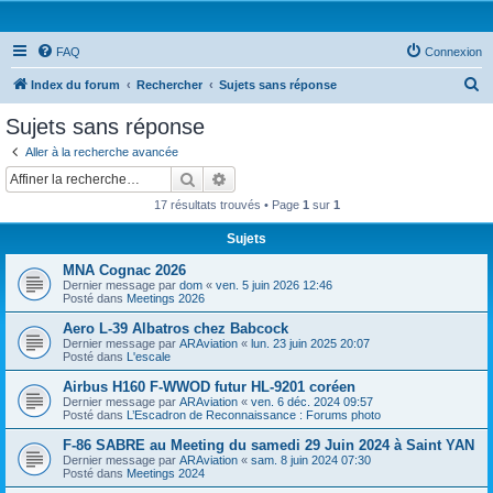
FAQ
Connexion
R
Index du forum
Rechercher
Sujets sans réponse
e
Sujets sans réponse
c
Aller à la recherche avancée
h
Rechercher
Recherche avancée
e
17 résultats trouvés • Page
1
sur
1
r
Sujets
c
MNA Cognac 2026
h
Dernier message par
dom
«
ven. 5 juin 2026 12:46
e
Posté dans
Meetings 2026
r
Aero L-39 Albatros chez Babcock
Dernier message par
ARAviation
«
lun. 23 juin 2025 20:07
Posté dans
L'escale
Airbus H160 F-WWOD futur HL-9201 coréen
Dernier message par
ARAviation
«
ven. 6 déc. 2024 09:57
Posté dans
L’Escadron de Reconnaissance : Forums photo
F-86 SABRE au Meeting du samedi 29 Juin 2024 à Saint YAN
Dernier message par
ARAviation
«
sam. 8 juin 2024 07:30
Posté dans
Meetings 2024