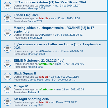
JPO annoncée à Autun (71) les 25 et 26 mai 2024
Dernier message par
ARAviation
«
jeu. 2 mai 2024 13:27
Posté dans
Meetings 2024
Frisan Flag 2024
Dernier message par
Maudit
«
sam. 30 déc. 2023 12:58
Posté dans
Saison 2024
Meeting aérien du cinquantenaire - ROANNE (42) le 17
septembre
Dernier message par
ARAviation
«
ven. 8 sept. 2023 09:41
Posté dans
Saison 2023
Fly'in avions anciens - Celles sur Ource (10) - 3 septembre
2023
Dernier message par
ARAviation
«
dim. 13 août 2023 07:59
Posté dans
Meetings 2023
EBMB Melsbroek, 21.09.2013 (jpo)
Dernier message par
afterburner
«
mer. 19 oct. 2022 08:06
Posté dans
Meeting 2013
Black Squaw II
Dernier message par
Maudit
«
sam. 22 mai 2021 16:50
Posté dans
L'aérothèque (Livre, BD, revue ect ect) ...
Mirage IV
Dernier message par
afterburner
«
mer. 21 avr. 2021 08:33
Posté dans
Théma !!!
KB Night shooting 2016
Dernier message par
Maudit
«
lun. 19 avr. 2021 18:33
Posté dans
meeting 2016