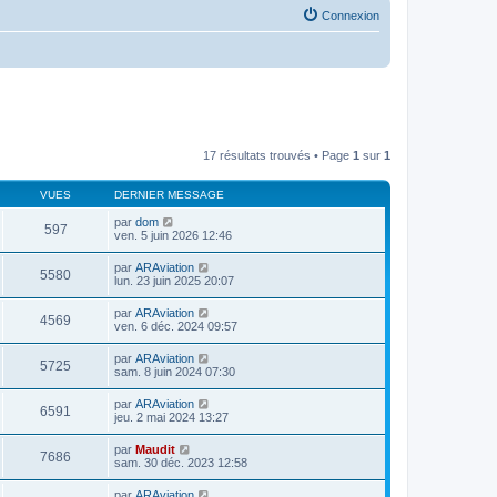
Connexion
17 résultats trouvés • Page
1
sur
1
VUES
DERNIER MESSAGE
par
dom
597
ven. 5 juin 2026 12:46
par
ARAviation
5580
lun. 23 juin 2025 20:07
par
ARAviation
4569
ven. 6 déc. 2024 09:57
par
ARAviation
5725
sam. 8 juin 2024 07:30
par
ARAviation
6591
jeu. 2 mai 2024 13:27
par
Maudit
7686
sam. 30 déc. 2023 12:58
par
ARAviation