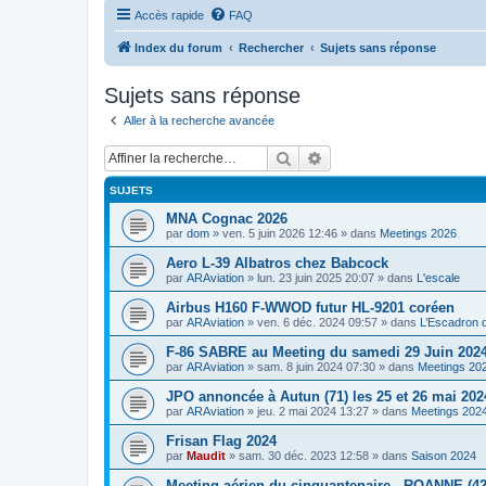
Accès rapide
FAQ
Index du forum
Rechercher
Sujets sans réponse
Sujets sans réponse
Aller à la recherche avancée
Rechercher
Recherche avancée
SUJETS
MNA Cognac 2026
par
dom
»
ven. 5 juin 2026 12:46
» dans
Meetings 2026
Aero L-39 Albatros chez Babcock
par
ARAviation
»
lun. 23 juin 2025 20:07
» dans
L'escale
Airbus H160 F-WWOD futur HL-9201 coréen
par
ARAviation
»
ven. 6 déc. 2024 09:57
» dans
L’Escadron 
F-86 SABRE au Meeting du samedi 29 Juin 2024
par
ARAviation
»
sam. 8 juin 2024 07:30
» dans
Meetings 20
JPO annoncée à Autun (71) les 25 et 26 mai 202
par
ARAviation
»
jeu. 2 mai 2024 13:27
» dans
Meetings 202
Frisan Flag 2024
par
Maudit
»
sam. 30 déc. 2023 12:58
» dans
Saison 2024
Meeting aérien du cinquantenaire - ROANNE (42