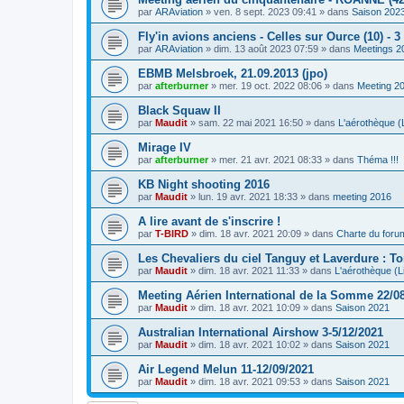
par
ARAviation
»
ven. 8 sept. 2023 09:41
» dans
Saison 202
Fly'in avions anciens - Celles sur Ource (10) - 
par
ARAviation
»
dim. 13 août 2023 07:59
» dans
Meetings 2
EBMB Melsbroek, 21.09.2013 (jpo)
par
afterburner
»
mer. 19 oct. 2022 08:06
» dans
Meeting 2
Black Squaw II
par
Maudit
»
sam. 22 mai 2021 16:50
» dans
L'aérothèque (L
Mirage IV
par
afterburner
»
mer. 21 avr. 2021 08:33
» dans
Théma !!!
KB Night shooting 2016
par
Maudit
»
lun. 19 avr. 2021 18:33
» dans
meeting 2016
A lire avant de s'inscrire !
par
T-BIRD
»
dim. 18 avr. 2021 20:09
» dans
Charte du foru
Les Chevaliers du ciel Tanguy et Laverdure : T
par
Maudit
»
dim. 18 avr. 2021 11:33
» dans
L'aérothèque (Li
Meeting Aérien International de la Somme 22/0
par
Maudit
»
dim. 18 avr. 2021 10:09
» dans
Saison 2021
Australian International Airshow 3-5/12/2021
par
Maudit
»
dim. 18 avr. 2021 10:02
» dans
Saison 2021
Air Legend Melun 11-12/09/2021
par
Maudit
»
dim. 18 avr. 2021 09:53
» dans
Saison 2021