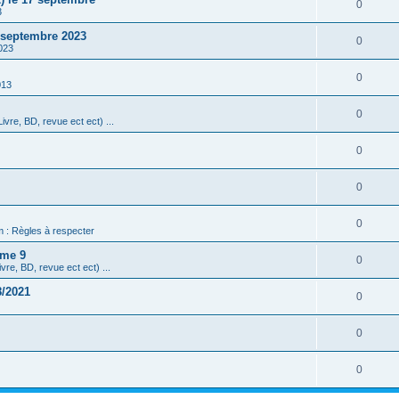
0
3
3 septembre 2023
0
023
0
013
0
ivre, BD, revue ect ect) ...
0
0
0
m : Règles à respecter
ome 9
0
vre, BD, revue ect ect) ...
8/2021
0
0
0