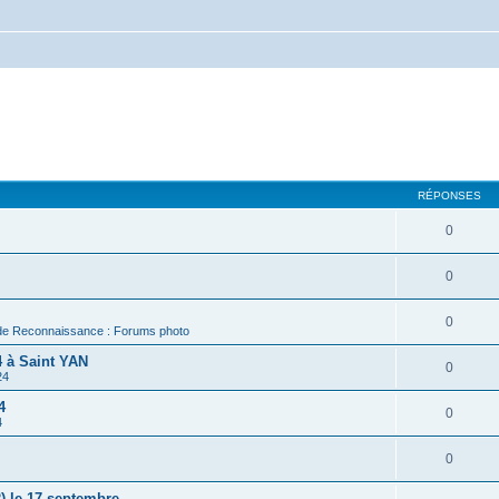
RÉPONSES
0
0
0
de Reconnaissance : Forums photo
 à Saint YAN
0
24
4
0
4
0
) le 17 septembre