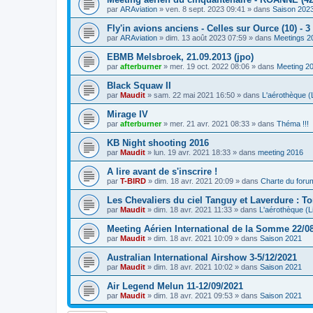
par
ARAviation
»
ven. 8 sept. 2023 09:41
» dans
Saison 202
Fly'in avions anciens - Celles sur Ource (10) - 
par
ARAviation
»
dim. 13 août 2023 07:59
» dans
Meetings 2
EBMB Melsbroek, 21.09.2013 (jpo)
par
afterburner
»
mer. 19 oct. 2022 08:06
» dans
Meeting 2
Black Squaw II
par
Maudit
»
sam. 22 mai 2021 16:50
» dans
L'aérothèque (L
Mirage IV
par
afterburner
»
mer. 21 avr. 2021 08:33
» dans
Théma !!!
KB Night shooting 2016
par
Maudit
»
lun. 19 avr. 2021 18:33
» dans
meeting 2016
A lire avant de s'inscrire !
par
T-BIRD
»
dim. 18 avr. 2021 20:09
» dans
Charte du foru
Les Chevaliers du ciel Tanguy et Laverdure : T
par
Maudit
»
dim. 18 avr. 2021 11:33
» dans
L'aérothèque (Li
Meeting Aérien International de la Somme 22/0
par
Maudit
»
dim. 18 avr. 2021 10:09
» dans
Saison 2021
Australian International Airshow 3-5/12/2021
par
Maudit
»
dim. 18 avr. 2021 10:02
» dans
Saison 2021
Air Legend Melun 11-12/09/2021
par
Maudit
»
dim. 18 avr. 2021 09:53
» dans
Saison 2021