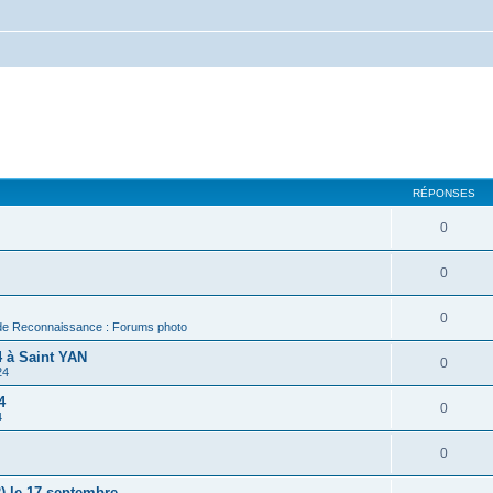
RÉPONSES
0
0
0
de Reconnaissance : Forums photo
 à Saint YAN
0
24
4
0
4
0
) le 17 septembre