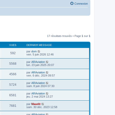
Connexion
17 résultats trouvés • Page
1
sur
1
VUES
DERNIER MESSAGE
par
dom
592
ven. 5 juin 2026 12:46
par
ARAviation
5568
lun. 23 juin 2025 20:07
par
ARAviation
4566
ven. 6 déc. 2024 09:57
par
ARAviation
5724
sam. 8 juin 2024 07:30
par
ARAviation
6581
jeu. 2 mai 2024 13:27
par
Maudit
7681
sam. 30 déc. 2023 12:58
par
ARAviation