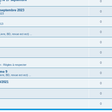
0
3
3 septembre 2023
0
023
0
013
0
ivre, BD, revue ect ect) ...
0
0
0
m : Règles à respecter
ome 9
0
vre, BD, revue ect ect) ...
8/2021
0
0
0