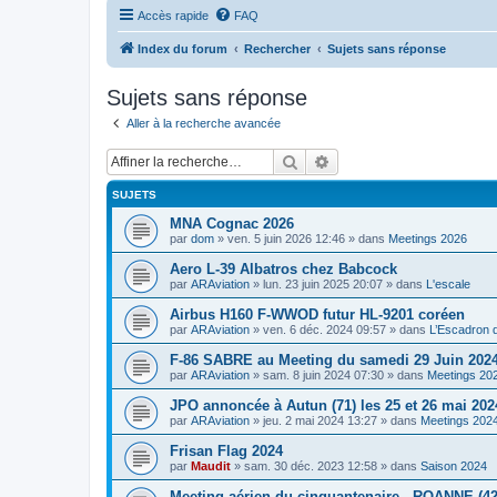
Accès rapide
FAQ
Index du forum
Rechercher
Sujets sans réponse
Sujets sans réponse
Aller à la recherche avancée
Rechercher
Recherche avancée
SUJETS
MNA Cognac 2026
par
dom
»
ven. 5 juin 2026 12:46
» dans
Meetings 2026
Aero L-39 Albatros chez Babcock
par
ARAviation
»
lun. 23 juin 2025 20:07
» dans
L'escale
Airbus H160 F-WWOD futur HL-9201 coréen
par
ARAviation
»
ven. 6 déc. 2024 09:57
» dans
L’Escadron 
F-86 SABRE au Meeting du samedi 29 Juin 2024
par
ARAviation
»
sam. 8 juin 2024 07:30
» dans
Meetings 20
JPO annoncée à Autun (71) les 25 et 26 mai 202
par
ARAviation
»
jeu. 2 mai 2024 13:27
» dans
Meetings 202
Frisan Flag 2024
par
Maudit
»
sam. 30 déc. 2023 12:58
» dans
Saison 2024
Meeting aérien du cinquantenaire - ROANNE (42