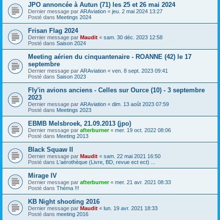
JPO annoncée à Autun (71) les 25 et 26 mai 2024
Dernier message par
ARAviation
«
jeu. 2 mai 2024 13:27
Posté dans
Meetings 2024
Frisan Flag 2024
Dernier message par
Maudit
«
sam. 30 déc. 2023 12:58
Posté dans
Saison 2024
Meeting aérien du cinquantenaire - ROANNE (42) le 17
septembre
Dernier message par
ARAviation
«
ven. 8 sept. 2023 09:41
Posté dans
Saison 2023
Fly'in avions anciens - Celles sur Ource (10) - 3 septembre
2023
Dernier message par
ARAviation
«
dim. 13 août 2023 07:59
Posté dans
Meetings 2023
EBMB Melsbroek, 21.09.2013 (jpo)
Dernier message par
afterburner
«
mer. 19 oct. 2022 08:06
Posté dans
Meeting 2013
Black Squaw II
Dernier message par
Maudit
«
sam. 22 mai 2021 16:50
Posté dans
L'aérothèque (Livre, BD, revue ect ect) ...
Mirage IV
Dernier message par
afterburner
«
mer. 21 avr. 2021 08:33
Posté dans
Théma !!!
KB Night shooting 2016
Dernier message par
Maudit
«
lun. 19 avr. 2021 18:33
Posté dans
meeting 2016