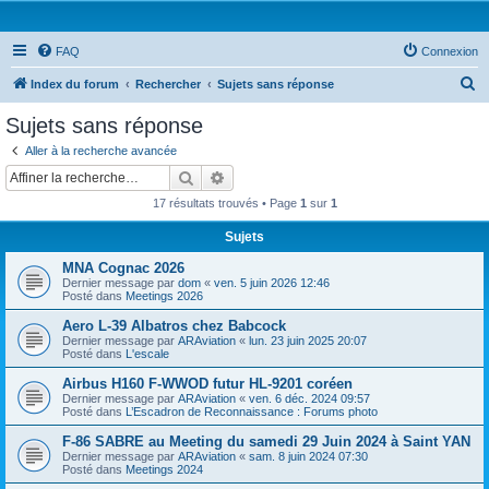
FAQ
Connexion
R
Index du forum
Rechercher
Sujets sans réponse
e
Sujets sans réponse
c
Aller à la recherche avancée
h
Rechercher
Recherche avancée
e
17 résultats trouvés • Page
1
sur
1
r
Sujets
c
MNA Cognac 2026
h
Dernier message par
dom
«
ven. 5 juin 2026 12:46
e
Posté dans
Meetings 2026
r
Aero L-39 Albatros chez Babcock
Dernier message par
ARAviation
«
lun. 23 juin 2025 20:07
Posté dans
L'escale
Airbus H160 F-WWOD futur HL-9201 coréen
Dernier message par
ARAviation
«
ven. 6 déc. 2024 09:57
Posté dans
L’Escadron de Reconnaissance : Forums photo
F-86 SABRE au Meeting du samedi 29 Juin 2024 à Saint YAN
Dernier message par
ARAviation
«
sam. 8 juin 2024 07:30
Posté dans
Meetings 2024