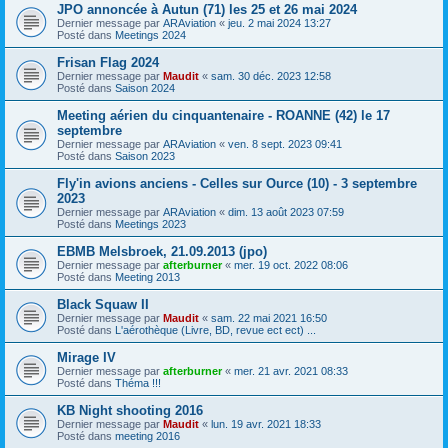
JPO annoncée à Autun (71) les 25 et 26 mai 2024
Dernier message par
ARAviation
«
jeu. 2 mai 2024 13:27
Posté dans
Meetings 2024
Frisan Flag 2024
Dernier message par
Maudit
«
sam. 30 déc. 2023 12:58
Posté dans
Saison 2024
Meeting aérien du cinquantenaire - ROANNE (42) le 17
septembre
Dernier message par
ARAviation
«
ven. 8 sept. 2023 09:41
Posté dans
Saison 2023
Fly'in avions anciens - Celles sur Ource (10) - 3 septembre
2023
Dernier message par
ARAviation
«
dim. 13 août 2023 07:59
Posté dans
Meetings 2023
EBMB Melsbroek, 21.09.2013 (jpo)
Dernier message par
afterburner
«
mer. 19 oct. 2022 08:06
Posté dans
Meeting 2013
Black Squaw II
Dernier message par
Maudit
«
sam. 22 mai 2021 16:50
Posté dans
L'aérothèque (Livre, BD, revue ect ect) ...
Mirage IV
Dernier message par
afterburner
«
mer. 21 avr. 2021 08:33
Posté dans
Théma !!!
KB Night shooting 2016
Dernier message par
Maudit
«
lun. 19 avr. 2021 18:33
Posté dans
meeting 2016