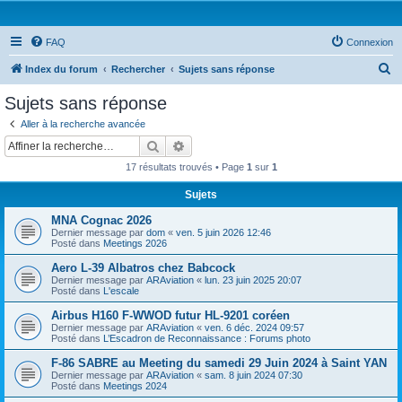
FAQ
Connexion
R
Index du forum
Rechercher
Sujets sans réponse
e
Sujets sans réponse
c
Aller à la recherche avancée
h
Rechercher
Recherche avancée
e
17 résultats trouvés • Page
1
sur
1
r
Sujets
c
MNA Cognac 2026
h
Dernier message par
dom
«
ven. 5 juin 2026 12:46
e
Posté dans
Meetings 2026
r
Aero L-39 Albatros chez Babcock
Dernier message par
ARAviation
«
lun. 23 juin 2025 20:07
Posté dans
L'escale
Airbus H160 F-WWOD futur HL-9201 coréen
Dernier message par
ARAviation
«
ven. 6 déc. 2024 09:57
Posté dans
L’Escadron de Reconnaissance : Forums photo
F-86 SABRE au Meeting du samedi 29 Juin 2024 à Saint YAN
Dernier message par
ARAviation
«
sam. 8 juin 2024 07:30
Posté dans
Meetings 2024