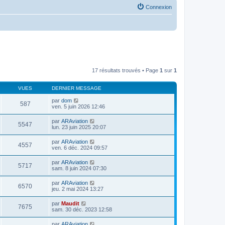
Connexion
17 résultats trouvés • Page
1
sur
1
VUES
DERNIER MESSAGE
par
dom
587
ven. 5 juin 2026 12:46
par
ARAviation
5547
lun. 23 juin 2025 20:07
par
ARAviation
4557
ven. 6 déc. 2024 09:57
par
ARAviation
5717
sam. 8 juin 2024 07:30
par
ARAviation
6570
jeu. 2 mai 2024 13:27
par
Maudit
7675
sam. 30 déc. 2023 12:58
par
ARAviation