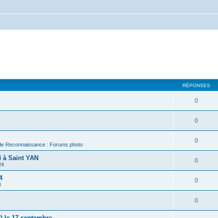
RÉPONSES
0
0
0
de Reconnaissance : Forums photo
 à Saint YAN
0
24
4
0
4
0
) le 17 septembre