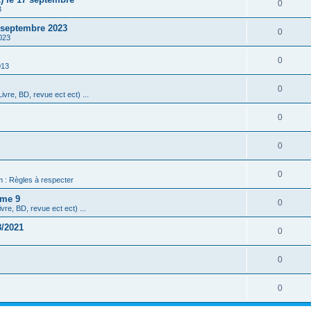
0
3
3 septembre 2023
0
023
0
013
0
ivre, BD, revue ect ect) ...
0
0
0
m : Règles à respecter
ome 9
0
vre, BD, revue ect ect) ...
8/2021
0
0
0