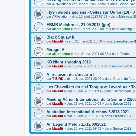
par
ARAviation
»
ven. 8 sept. 2023 09:41
» dans
Saison 202
Fly'in avions anciens - Celles sur Ource (10) - 
par
ARAviation
»
dim. 13 août 2023 07:59
» dans
Meetings 2
EBMB Melsbroek, 21.09.2013 (jpo)
par
afterburner
»
mer. 19 oct. 2022 08:06
» dans
Meeting 2
Black Squaw II
par
Maudit
»
sam. 22 mai 2021 16:50
» dans
L'aérothèque (L
Mirage IV
par
afterburner
»
mer. 21 avr. 2021 08:33
» dans
Théma !!!
KB Night shooting 2016
par
Maudit
»
lun. 19 avr. 2021 18:33
» dans
meeting 2016
A lire avant de s'inscrire !
par
T-BIRD
»
dim. 18 avr. 2021 20:09
» dans
Charte du foru
Les Chevaliers du ciel Tanguy et Laverdure : T
par
Maudit
»
dim. 18 avr. 2021 11:33
» dans
L'aérothèque (Li
Meeting Aérien International de la Somme 22/0
par
Maudit
»
dim. 18 avr. 2021 10:09
» dans
Saison 2021
Australian International Airshow 3-5/12/2021
par
Maudit
»
dim. 18 avr. 2021 10:02
» dans
Saison 2021
Air Legend Melun 11-12/09/2021
par
Maudit
»
dim. 18 avr. 2021 09:53
» dans
Saison 2021