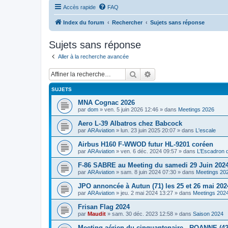
Accès rapide
FAQ
Index du forum
Rechercher
Sujets sans réponse
Sujets sans réponse
Aller à la recherche avancée
Rechercher
Recherche avancée
SUJETS
MNA Cognac 2026
par
dom
»
ven. 5 juin 2026 12:46
» dans
Meetings 2026
Aero L-39 Albatros chez Babcock
par
ARAviation
»
lun. 23 juin 2025 20:07
» dans
L'escale
Airbus H160 F-WWOD futur HL-9201 coréen
par
ARAviation
»
ven. 6 déc. 2024 09:57
» dans
L’Escadron 
F-86 SABRE au Meeting du samedi 29 Juin 2024
par
ARAviation
»
sam. 8 juin 2024 07:30
» dans
Meetings 20
JPO annoncée à Autun (71) les 25 et 26 mai 202
par
ARAviation
»
jeu. 2 mai 2024 13:27
» dans
Meetings 202
Frisan Flag 2024
par
Maudit
»
sam. 30 déc. 2023 12:58
» dans
Saison 2024
Meeting aérien du cinquantenaire - ROANNE (42