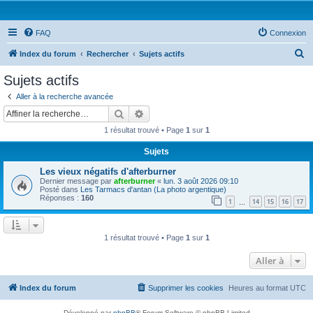
FAQ
Connexion
R
Index du forum
Rechercher
Sujets actifs
e
Sujets actifs
c
Aller à la recherche avancée
h
Rechercher
Recherche avancée
e
1 résultat trouvé • Page
1
sur
1
r
Sujets
c
Les vieux négatifs d'afterburner
h
Dernier message par
afterburner
«
lun. 3 août 2026 09:10
e
Posté dans
Les Tarmacs d'antan (La photo argentique)
Réponses :
160
1
14
15
16
17
…
r
1 résultat trouvé • Page
1
sur
1
Aller à
Index du forum
Supprimer les cookies
Heures au format
UTC
Développé par
phpBB
® Forum Software © phpBB Limited