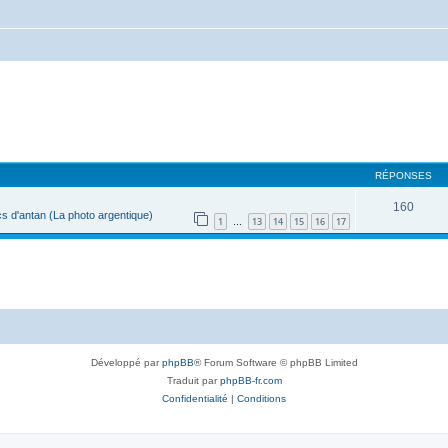
RÉPONSES
160
s d'antan (La photo argentique)
1
13
14
15
16
17
…
Développé par
phpBB
® Forum Software © phpBB Limited
Traduit par
phpBB-fr.com
Confidentialité
|
Conditions