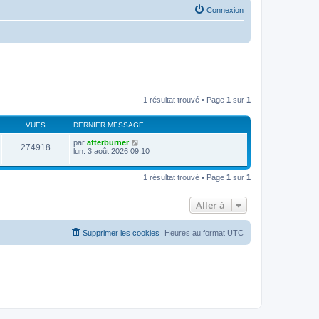
Connexion
1 résultat trouvé • Page
1
sur
1
VUES
DERNIER MESSAGE
par
afterburner
274918
lun. 3 août 2026 09:10
1 résultat trouvé • Page
1
sur
1
Aller à
Supprimer les cookies
Heures au format
UTC