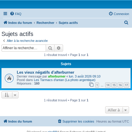
FAQ
Connexion
R
Index du forum
Rechercher
Sujets actifs
e
Sujets actifs
c
Aller à la recherche avancée
h
Rechercher
Recherche avancée
e
1 résultat trouvé • Page
1
sur
1
r
Sujets
c
Les vieux négatifs d'afterburner
h
Dernier message par
afterburner
«
lun. 3 août 2026 09:10
e
Posté dans
Les Tarmacs d'antan (La photo argentique)
Réponses :
160
1
14
15
16
17
…
r
1 résultat trouvé • Page
1
sur
1
Aller à
Index du forum
Supprimer les cookies
Heures au format
UTC
Développé par
phpBB
® Forum Software © phpBB Limited