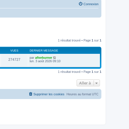
Connexion
1 résultat trouvé • Page
1
sur
1
VUES
DERNIER MESSAGE
par
afterburner
274727
lun. 3 août 2026 09:10
1 résultat trouvé • Page
1
sur
1
Aller à
Supprimer les cookies
Heures au format
UTC