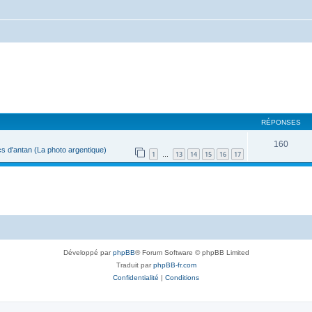
RÉPONSES
160
s d'antan (La photo argentique)
1
13
14
15
16
17
…
Développé par
phpBB
® Forum Software © phpBB Limited
Traduit par
phpBB-fr.com
Confidentialité
|
Conditions