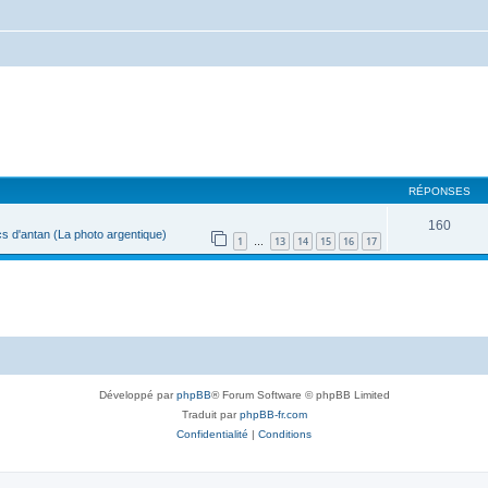
RÉPONSES
160
s d'antan (La photo argentique)
1
13
14
15
16
17
…
Développé par
phpBB
® Forum Software © phpBB Limited
Traduit par
phpBB-fr.com
Confidentialité
|
Conditions