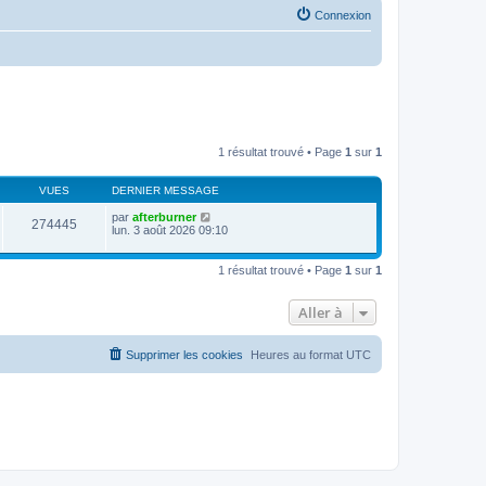
Connexion
1 résultat trouvé • Page
1
sur
1
VUES
DERNIER MESSAGE
par
afterburner
274445
lun. 3 août 2026 09:10
1 résultat trouvé • Page
1
sur
1
Aller à
Supprimer les cookies
Heures au format
UTC