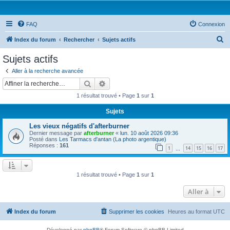
FAQ
Connexion
R
Index du forum
Rechercher
Sujets actifs
e
Sujets actifs
c
Aller à la recherche avancée
h
Rechercher
Recherche avancée
e
1 résultat trouvé • Page
1
sur
1
r
Sujets
c
Les vieux négatifs d'afterburner
h
Dernier message par
afterburner
«
lun. 10 août 2026 09:36
e
Posté dans
Les Tarmacs d'antan (La photo argentique)
Réponses :
161
1
14
15
16
17
…
r
1 résultat trouvé • Page
1
sur
1
Aller à
Index du forum
Supprimer les cookies
Heures au format
UTC
Développé par
phpBB
® Forum Software © phpBB Limited