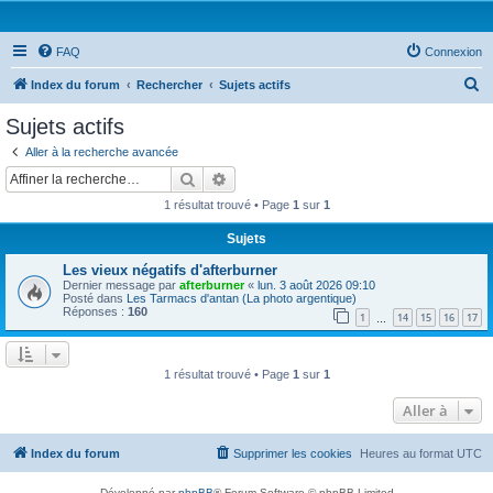
FAQ
Connexion
R
Index du forum
Rechercher
Sujets actifs
e
Sujets actifs
c
Aller à la recherche avancée
h
Rechercher
Recherche avancée
e
1 résultat trouvé • Page
1
sur
1
r
Sujets
c
Les vieux négatifs d'afterburner
h
Dernier message par
afterburner
«
lun. 3 août 2026 09:10
e
Posté dans
Les Tarmacs d'antan (La photo argentique)
Réponses :
160
1
14
15
16
17
…
r
1 résultat trouvé • Page
1
sur
1
Aller à
Index du forum
Supprimer les cookies
Heures au format
UTC
Développé par
phpBB
® Forum Software © phpBB Limited