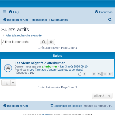
FAQ
Connexion
R
Index du forum
Rechercher
Sujets actifs
e
Sujets actifs
c
Aller à la recherche avancée
h
Rechercher
Recherche avancée
e
1 résultat trouvé • Page
1
sur
1
r
Sujets
c
Les vieux négatifs d'afterburner
h
Dernier message par
afterburner
«
lun. 3 août 2026 09:10
e
Posté dans
Les Tarmacs d'antan (La photo argentique)
Réponses :
160
1
14
15
16
17
…
r
1 résultat trouvé • Page
1
sur
1
Aller à
Index du forum
Supprimer les cookies
Heures au format
UTC
Développé par
phpBB
® Forum Software © phpBB Limited