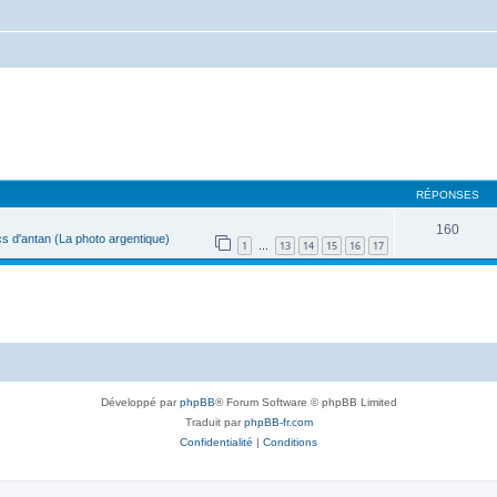
RÉPONSES
160
s d'antan (La photo argentique)
1
13
14
15
16
17
…
Développé par
phpBB
® Forum Software © phpBB Limited
Traduit par
phpBB-fr.com
Confidentialité
|
Conditions