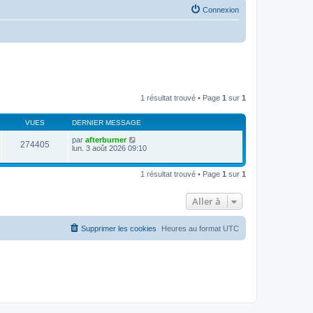
Connexion
1 résultat trouvé • Page
1
sur
1
VUES
DERNIER MESSAGE
par
afterburner
274405
lun. 3 août 2026 09:10
1 résultat trouvé • Page
1
sur
1
Aller à
Supprimer les cookies
Heures au format
UTC