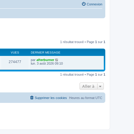
Connexion
1 résultat trouvé • Page
1
sur
1
VUES
DERNIER MESSAGE
par
afterburner
274477
lun. 3 août 2026 09:10
1 résultat trouvé • Page
1
sur
1
Aller à
Supprimer les cookies
Heures au format
UTC