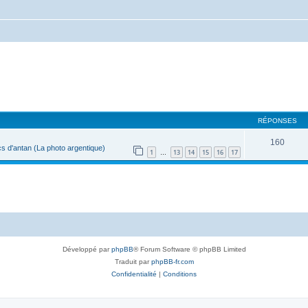
RÉPONSES
160
s d'antan (La photo argentique)
1
13
14
15
16
17
…
Développé par
phpBB
® Forum Software © phpBB Limited
Traduit par
phpBB-fr.com
Confidentialité
|
Conditions