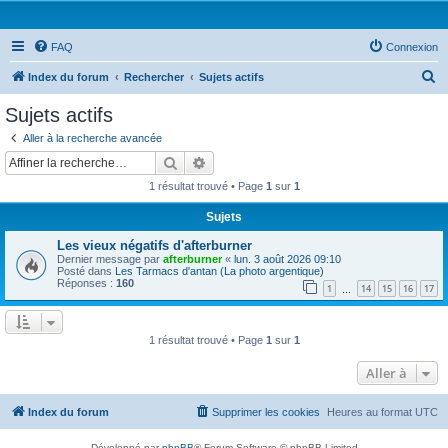
FAQ
Connexion
R
Index du forum
Rechercher
Sujets actifs
e
Sujets actifs
c
Aller à la recherche avancée
h
Rechercher
Recherche avancée
e
1 résultat trouvé • Page
1
sur
1
r
Sujets
c
Les vieux négatifs d'afterburner
h
Dernier message par
afterburner
«
lun. 3 août 2026 09:10
e
Posté dans
Les Tarmacs d'antan (La photo argentique)
Réponses :
160
1
14
15
16
17
…
r
1 résultat trouvé • Page
1
sur
1
Aller à
Index du forum
Supprimer les cookies
Heures au format
UTC
Développé par
phpBB
® Forum Software © phpBB Limited